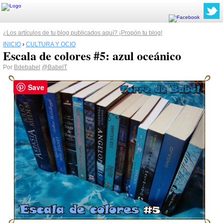
¿Los artículos de tu blog publicados aquí? ¡Propón tu blog!
INICIO
›
CULTURA Y OCIO
Escala de colores #5: azul oceánico
Por
Bdebabel
@BabelT
Save