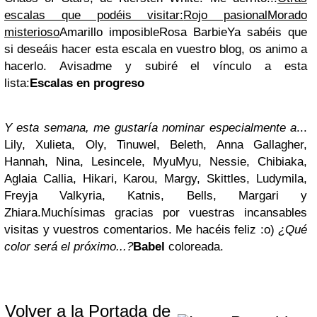
escalas que podéis visitar:
Rojo pasional
Morado
misterioso
Amarillo imposible
Rosa Barbie
Ya sabéis que
si deseáis hacer esta escala en vuestro blog, os animo a
hacerlo. Avisadme y subiré el vínculo a esta
lista:
Escalas en progreso
Y esta semana, me gustaría nominar especialmente a
...
Lily, Xulieta, Oly, Tinuwel, Beleth, Anna Gallagher,
Hannah, Nina, Lesincele, MyuMyu, Nessie, Chibiaka,
Aglaia Callia, Hikari, Karou, Margy, Skittles, Ludymila,
Freyja Valkyria, Katnis, Bells, Margari y
Zhiara.
Muchísimas gracias por vuestras incansables
visitas y vuestros comentarios. Me hacéis feliz :o)
¿Qué
color será el próximo...?
B
a
b
e
l
coloreada.
Volver a la Portada de