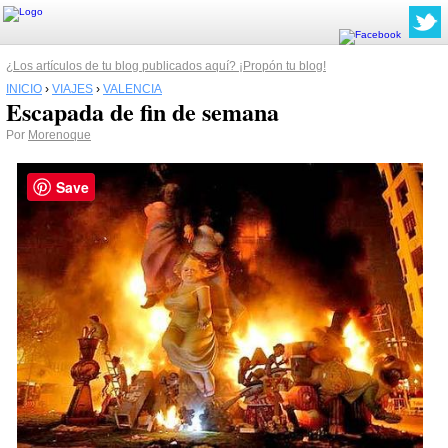
¿Los artículos de tu blog publicados aquí? ¡Propón tu blog!
INICIO
›
VIAJES
›
VALENCIA
Escapada de fin de semana
Por
Morenoque
Save