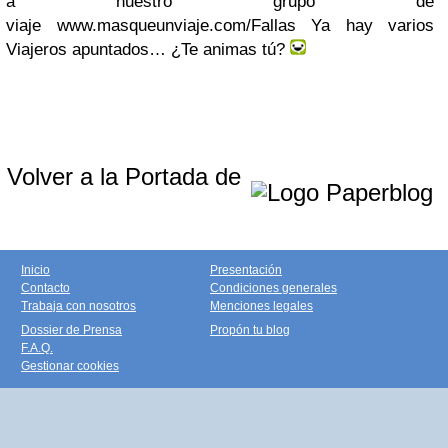
a nuestro grupo de
viaje www.masqueunviaje.com/Fallas Ya hay varios
Viajeros apuntados… ¿Te animas tú?
Volver a la Portada de
Inicio
Presentación
Contacto
Condiciones generales
Trabaja con nosotros
Menciones legales
Dossier de Prensa
Propón tu blog
F.A.Q.
Gestionar cookies