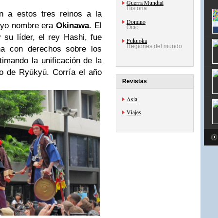
Guerra Mundial
Historia
on a estos tres reinos a la
Domino
 cuyo nombre era
Okinawa
. El
Ocio
y su líder, el rey Hashi, fue
Fukuoka
Regiones del mundo
ina con derechos sobre los
gitimando la unificación de la
no de Ryūkyū. Corría el año
Revistas
Asia
Viajes