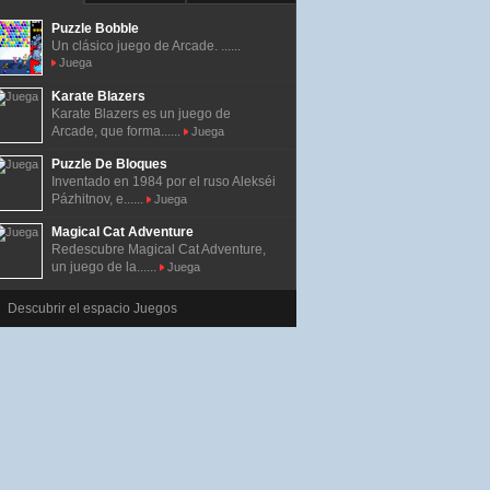
Puzzle Bobble
Un clásico juego de Arcade. ......
Juega
Karate Blazers
Karate Blazers es un juego de
Arcade, que forma......
Juega
Puzzle De Bloques
Inventado en 1984 por el ruso Alekséi
Pázhitnov, e......
Juega
Magical Cat Adventure
Redescubre Magical Cat Adventure,
un juego de la......
Juega
Descubrir el espacio Juegos