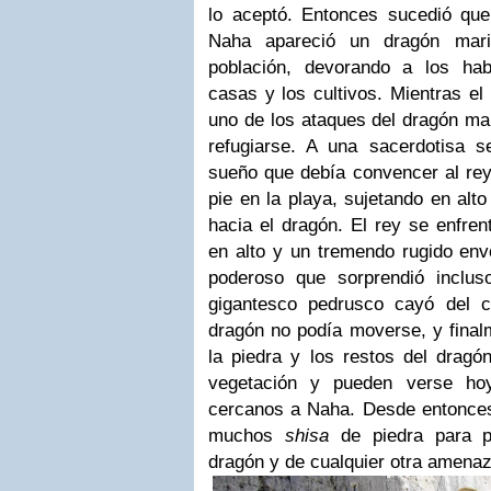
lo aceptó. Entonces sucedió que
Naha apareció un dragón mari
población, devorando a los hab
casas y los cultivos. Mientras el 
uno de los ataques del dragón mar
refugiarse. A una sacerdotisa 
sueño que debía convencer al re
pie en la playa, sujetando en alt
hacia el dragón. El rey se enfre
en alto y un tremendo rugido envo
poderoso que sorprendió inclus
gigantesco pedrusco cayó del c
dragón no podía moverse, y final
la piedra y los restos del dragó
vegetación y pueden verse ho
cercanos a Naha. Desde entonces, 
muchos
shisa
de piedra para pr
dragón y de cualquier otra amenaz