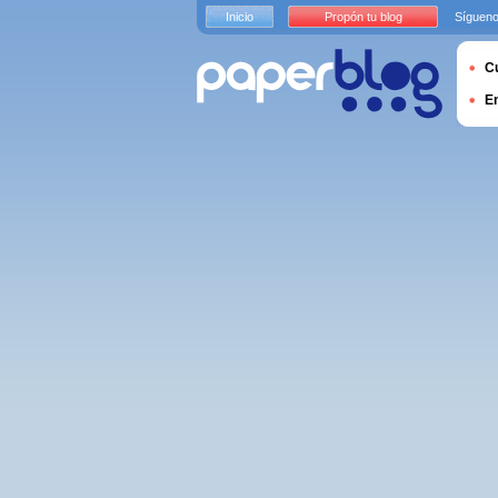
Inicio
Propón tu blog
Sígueno
Cu
E