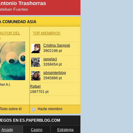
ntonio Trashorras
steban Fuertes
A COMUNIDAD ASIA
 AUTOR DEL
TOP MIEMBROS
A
Cristina Sanjosé
3902196 pt
sepelaci
3268454 pt
silviainterblog
2945886 pt
her A.l.
Rafael
1987701 pt
Todo sobre él
Hazte miembro
UEGOS EN ES.PAPERBLOG.COM
Arcade
Casino
Estrategia