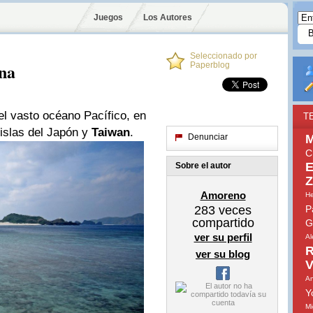
Juegos
Los Autores
Seleccionado por
ana
Paperblog
el vasto océano Pacífico, en
T
 islas del Japón y
Taiwan
.
Denunciar
M
C
E
Sobre el autor
Z
Amoreno
He
283
veces
P
compartido
G
ver su perfil
Al
R
ver su blog
V
An
Y
Mi