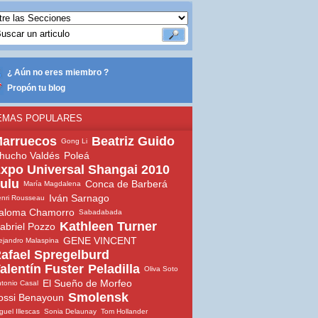
¿ Aún no eres miembro ?
Propón tu blog
EMAS POPULARES
arruecos
Beatriz Guido
Gong Li
hucho Valdés
Poleá
xpo Universal Shangai 2010
ulu
Conca de Barberá
María Magdalena
Iván Sarnago
nri Rousseau
aloma Chamorro
Sabadabada
Kathleen Turner
abriel Pozzo
GENE VINCENT
ejandro Malaspina
afael Spregelburd
alentín Fuster
Peladilla
Oliva Soto
El Sueño de Morfeo
tonio Casal
Smolensk
ossi Benayoun
guel Illescas
Sonia Delaunay
Tom Hollander