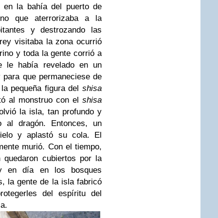
 en la bahía del puerto de
no que aterrorizaba a la
itantes y destrozando las
rey visitaba la zona ocurrió
ino y toda la gente corrió a
se le había revelado en un
y para que permaneciese de
o la pequeña figura del
shisa
ntó al monstruo con el
shisa
lvió la isla, tan profundo y
o al dragón. Entonces, un
ielo y aplastó su cola. El
mente murió. Con el tiempo,
n quedaron cubiertos por la
y en día en los bosques
la gente de la isla fabricó
otegerles del espíritu del
a.