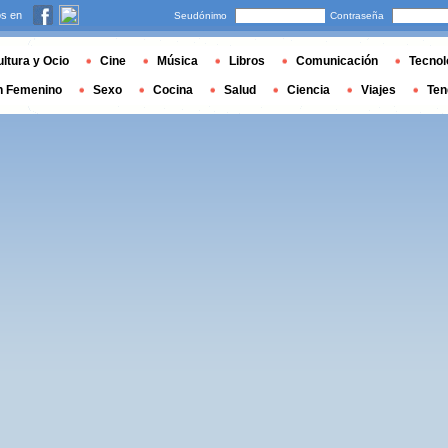
s en
Seudónimo
Contraseña
ltura y Ocio
Cine
Música
Libros
Comunicación
Tecnol
n Femenino
Sexo
Cocina
Salud
Ciencia
Viajes
Ten