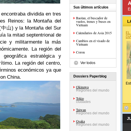
A
Sus últimos artículos
E
 encontraba dividida en tres
Baolau, el buscador de
res Reinos: la Montaña del
vuelos, trenes y buses en
L
Vietnam
 (中山) y la Montaña del Sur
Calendarios de Asia 2015
EL
ía la mitad septentrional de
DÍ
Cambios en el visado de
icie y militarmente la más
Vietnam
nómicamente. La región del
Coron
 geográfica estratégica y
ítimo. La región del centro,
Ver todos
 términos económicos ya que
Dossiers Paperblog
con China.
Est
Okinawa
Regiones del mundo
Tokio
ciudades
Taiwan
Regiones del mundo
J
Osaka
Regiones del mundo