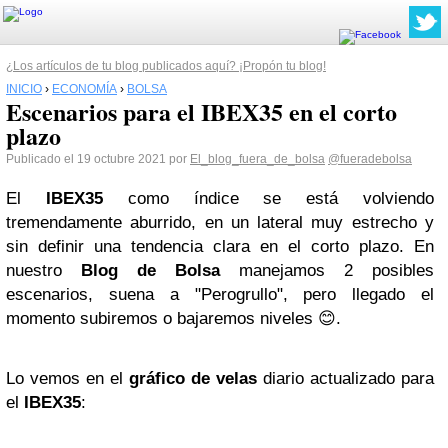
¿Los artículos de tu blog publicados aquí? ¡Propón tu blog!
INICIO
›
ECONOMÍA
›
BOLSA
Escenarios para el IBEX35 en el corto
plazo
Publicado el 19 octubre 2021 por
El_blog_fuera_de_bolsa
@fueradebolsa
El
IBEX35
como índice se está volviendo
tremendamente aburrido, en un lateral muy estrecho y
sin definir una tendencia clara en el corto plazo. En
nuestro
Blog de Bolsa
manejamos 2 posibles
escenarios, suena a "Perogrullo", pero llegado el
momento subiremos o bajaremos niveles 😊.
Lo vemos en el
gráfico de velas
diario actualizado para
el
IBEX35
: