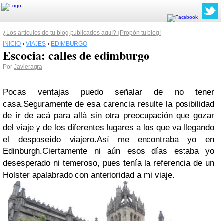
¿Los artículos de tu blog publicados aquí? ¡Propón tu blog!
INICIO
›
VIAJES
›
EDIMBURGO
Escocia: calles de edimburgo
Por
Javieragra
Pocas ventajas puedo señalar de no tener
casa.
Seguramente de esa carencia resulte la posibilidad
de ir de acá para allá sin otra preocupación que gozar
del viaje y de los diferentes lugares a los que va llegando
el desposeído viajero.
Así me encontraba yo en
Edinburgh.
Ciertamente ni aún esos días estaba yo
desesperado ni temeroso, pues tenía la referencia de un
Holster apalabrado con anterioridad a mi viaje.