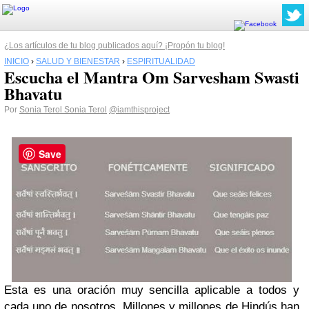
¿Los artículos de tu blog publicados aquí? ¡Propón tu blog!
INICIO
›
SALUD Y BIENESTAR
›
ESPIRITUALIDAD
Escucha el Mantra Om Sarvesham Swasti
Bhavatu
Por
Sonia Terol Sonia Terol
@iamthisproject
Save
Esta es una oración muy sencilla aplicable a todos y
cada uno de nosotros. Millones y millones de Hindús han