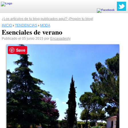
¿Los artículos de tu blog publicados aquí? ¡Propón tu blog!
INICIO
›
TENDENCIAS
›
MODA
Esenciales de verano
Publicado el 05 junio 2015 por
Encasadeoly
Save