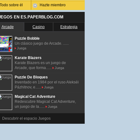
Todo sobre él
Hazte miembro
UEGOS EN ES.PAPERBLOG.COM
Arcade
Casino
Estrategia
Puzzle Bobble
Un clásico juego de Arcade. ......
Juega
Karate Blazers
Karate Blazers es un juego de
Arcade, que forma......
Juega
Puzzle De Bloques
Inventado en 1984 por el ruso Alekséi
Pázhitnov, e......
Juega
Magical Cat Adventure
Redescubre Magical Cat Adventure,
un juego de la......
Juega
Descubrir el espacio Juegos