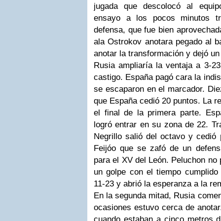
jugada que descolocó al equip
ensayo a los pocos minutos tr
defensa, que fue bien aprovechada
ala Ostrokov anotara pegado al b
anotar la transformación y dejó un
Rusia ampliaría la ventaja a 3-2
castigo. España pagó cara la indis
se escaparon en el marcador. Diez
que España cedió 20 puntos. La re
el final de la primera parte. Es
logró entrar en su zona de 22. T
Negrillo salió del octavo y cedió
Feijóo que se zafó de un defens
para el XV del León. Peluchon no 
un golpe con el tiempo cumplido q
11-23 y abrió la esperanza a la r
En la segunda mitad, Rusia comen
ocasiones estuvo cerca de anotar.
cuando estaban a cinco metros 