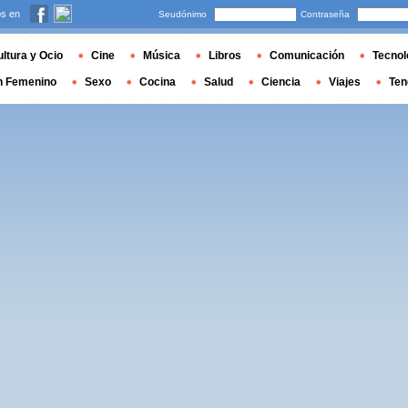
s en
Seudónimo
Contraseña
ltura y Ocio
Cine
Música
Libros
Comunicación
Tecnol
n Femenino
Sexo
Cocina
Salud
Ciencia
Viajes
Ten