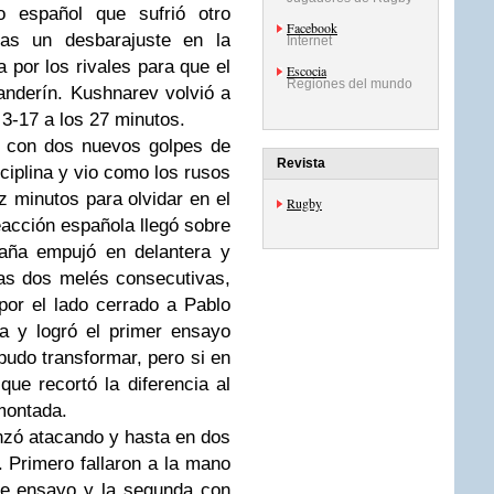
o español que sufrió otro
Facebook
as un desbarajuste en la
Internet
 por los rivales para que el
Escocia
Regiones del mundo
anderín. Kushnarev volvió a
 3-17 a los 27 minutos.
3 con dos nuevos golpes de
Revista
ciplina y vio como los rusos
 minutos para olvidar en el
Rugby
acción española llegó sobre
paña empujó en delantera y
ras dos melés consecutivas,
 por el lado cerrado a Pablo
a y logró el primer ensayo
pudo transformar, pero si en
ue recortó la diferencia al
emontada.
zó atacando y hasta en dos
 Primero fallaron a la mano
de ensayo y la segunda con