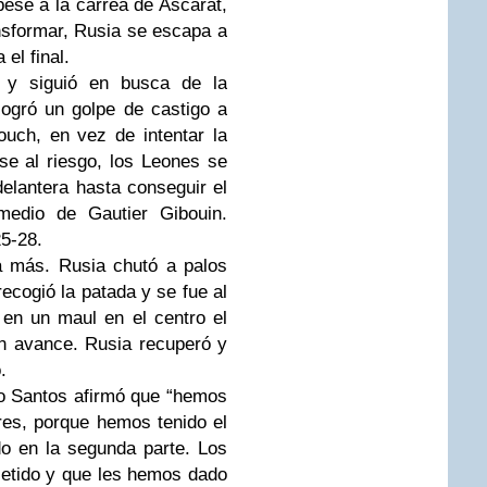
se a la carrea de Ascarat,
nsformar, Rusia se escapa a
el final.
 y siguió en busca de la
ogró un golpe de castigo a
ouch, en vez de intentar la
se al riesgo, los Leones se
elantera hasta conseguir el
 medio de Gautier Gibouin.
25-28.
 más. Rusia chutó a palos
ecogió la patada y se fue al
 en un maul en el centro el
n avance. Rusia recuperó y
.
go Santos afirmó que “hemos
res, porque hemos tenido el
do en la segunda parte. Los
etido y que les hemos dado