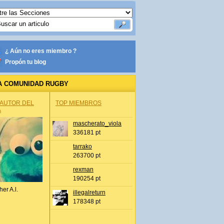
¿ Aún no eres miembro ?
Propón tu blog
A COMUNIDAD RUGBY
 AUTOR DEL
TOP MIEMBROS
A
mascherato_viola
336181 pt
tarrako
263700 pt
rexman
190254 pt
her A.l.
illegalreturn
178348 pt