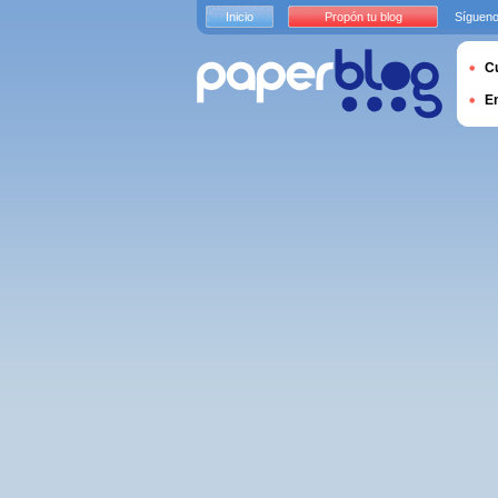
Inicio
Propón tu blog
Sígueno
Cu
E