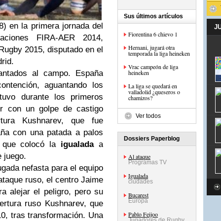
Sus últimos artículos
 en la primera jornada del
J
Fiorentina 6 chievo 1
aciones FIRA-AER 2014,
Hernani, jugará otra
Rugby 2015, disputado en el
temporada la liga heineken
rid.
Vrac campeón de liga
lantados al campo. España
heineken
contención, aguantando los
La liga se quedará en
valladolid ¿queseros o
tuvo durante los primeros
chamizos?
or con un golpe de castigo
Ver todos
tura Kushnarev, que fue
aña con una patada a palos
Dossiers Paperblog
, que colocó la
igualada
a
e juego.
Al ataque
Programas TV
ugada nefasta para el equipo
Igualada
ataque ruso, el centro Jaime
ciudades
a alejar el peligro, pero su
Bucarest
Europa
pertura ruso Kushnarev, que
Pablo Feijoo
10, tras transformación. Una
Jugadores de Rugby