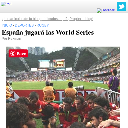
¿Los artículos de tu blog publicados aquí? ¡Propón tu blog!
INICIO
›
DEPORTES
›
RUGBY
España jugará las World Series
Por
Rexman
Save