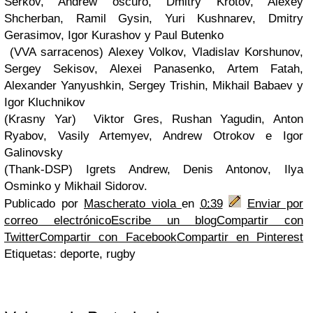
Serkov, Andrew oscuro, Dmitry Krotov, Alexey
Shcherban, Ramil Gysin, Yuri Kushnarev, Dmitry
Gerasimov, Igor Kurashov y Paul Butenko
(VVA sarracenos) Alexey Volkov, Vladislav Korshunov,
Sergey Sekisov, Alexei Panasenko, Artem Fatah,
Alexander Yanyushkin, Sergey Trishin, Mikhail Babaev y
Igor Kluchnikov
(Krasny Yar) Viktor Gres, Rushan Yagudin, Anton
Ryabov, Vasily Artemyev, Andrew Otrokov e Igor
Galinovsky
(Thank-DSP) Igrets Andrew, Denis Antonov, Ilya
Osminko y Mikhail Sidorov.
Publicado por
Mascherato viola
en
0:39
Enviar por
correo electrónico
Escribe un blog
Compartir con
Twitter
Compartir con Facebook
Compartir en Pinterest
Etiquetas: deporte, rugby