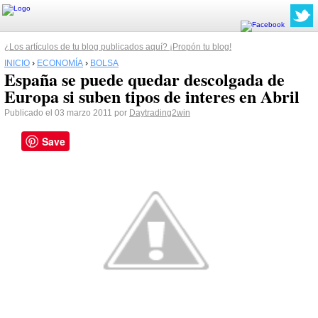
¿Los artículos de tu blog publicados aquí? ¡Propón tu blog!
INICIO
›
ECONOMÍA
›
BOLSA
España se puede quedar descolgada de
Europa si suben tipos de interes en Abril
Publicado el 03 marzo 2011 por
Daytrading2win
Save