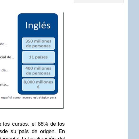
e los cursos, el 88% de los
esde su país de origen. En
amental la localización del