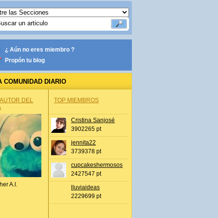
¿ Aún no eres miembro ?
Propón tu blog
A COMUNIDAD DIARIO
 AUTOR DEL
TOP MIEMBROS
A
Cristina Sanjosé
3902265 pt
jennita22
3739378 pt
cupcakeshermosos
2427547 pt
her A.l.
lluviaideas
2229699 pt