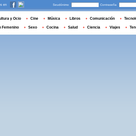
s en
Seudónimo
Contraseña
ltura y Ocio
Cine
Música
Libros
Comunicación
Tecnol
n Femenino
Sexo
Cocina
Salud
Ciencia
Viajes
Ten