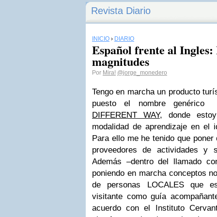
Revista Diario
INICIO
›
DIARIO
Español frente al Ingles:
magnitudes
Por
Mira!
@jorge_monedero
Tengo en marcha un producto turíst
puesto el nombre genéric
DIFFERENT WAY
, donde estoy
modalidad de aprendizaje en el i
Para ello me he tenido que poner
proveedores de actividades y se
Además –dentro del llamado con
poniendo en marcha conceptos n
de personas LOCALES que est
visitante como guía acompañant
acuerdo con el Instituto Cerva