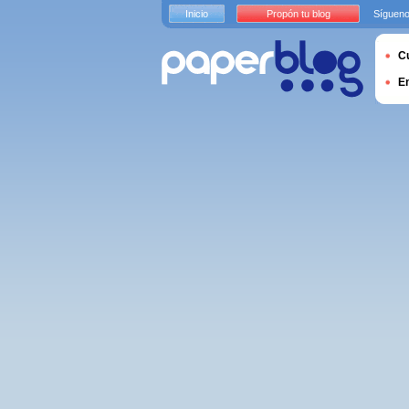
Inicio
Propón tu blog
Sígueno
Cu
E