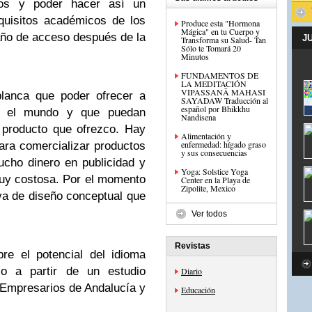
nos y poder hacer así un
quisitos académicos de los
Produce esta "Hormona
Mágica" en tu Cuerpo y
año de acceso después de la
J
Transforma su Salud- Tan
Sólo te Tomará 20
Minutos
FUNDAMENTOS DE
LA MEDITACIÓN
VIPASSANĀ MAHASI
lanca que poder ofrecer a
SAYADAW Traducción al
español por Bhikkhu
n el mundo y que puedan
Nandisena
 producto que ofrezco. Hay
Alimentación y
enfermedad: hígado graso
ara comercializar productos
y sus consecuencias
cho dinero en publicidad y
Yoga: Solstice Yoga
muy costosa. Por el momento
Center en la Playa de
Zipolite, Mexico
va de diseño conceptual que
Ver todos
Revistas
re el potencial del idioma
co a partir de un estudio
Diario
 Empresarios de Andalucía y
Educación