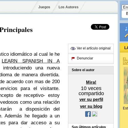
Juegos
Los Autores
 Principales
L
Ver el artículo original
ico idiomático al cual le he
Denunciar
EL
o
LEARN SPANISH IN A
DÍ
 introduciendo una nueva
Sobre el autor
dioma de manera divertida.
 de acuerdo con mas de 200
Mira!
10
veces
rvicios para el visitante.
compartido
cepto de receptivo- estoy
ver su perfil
ovedosos como una relación
ver su blog
arán a disposición del
Est
e. Además he llegado a un
ntes para dar acceso a su
Sus últimos artículos