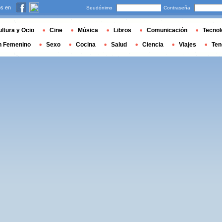
s en
Seudónimo
Contraseña
ltura y Ocio
Cine
Música
Libros
Comunicación
Tecnol
n Femenino
Sexo
Cocina
Salud
Ciencia
Viajes
Ten