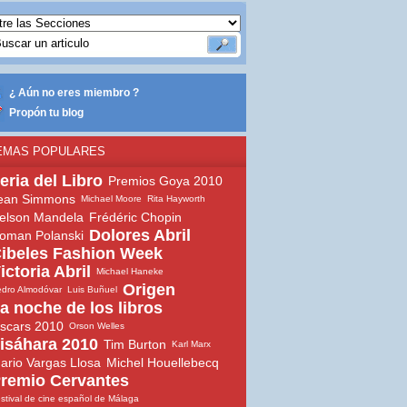
¿ Aún no eres miembro ?
Propón tu blog
EMAS POPULARES
eria del Libro
Premios Goya 2010
ean Simmons
Michael Moore
Rita Hayworth
elson Mandela
Frédéric Chopin
Dolores Abril
oman Polanski
ibeles Fashion Week
ictoria Abril
Michael Haneke
Origen
dro Almodóvar
Luis Buñuel
a noche de los libros
scars 2010
Orson Welles
isáhara 2010
Tim Burton
Karl Marx
ario Vargas Llosa
Michel Houellebecq
remio Cervantes
stival de cine español de Málaga