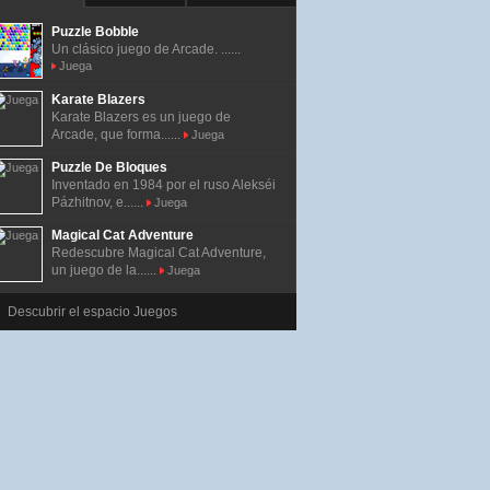
Puzzle Bobble
Un clásico juego de Arcade. ......
Juega
Karate Blazers
Karate Blazers es un juego de
Arcade, que forma......
Juega
Puzzle De Bloques
Inventado en 1984 por el ruso Alekséi
Pázhitnov, e......
Juega
Magical Cat Adventure
Redescubre Magical Cat Adventure,
un juego de la......
Juega
Descubrir el espacio Juegos