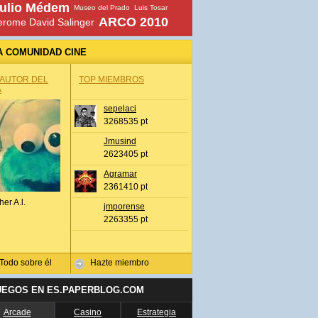
ulio Médem
Museo del Prado
Luis Tosar
ARCO 2010
erome David Salinger
A COMUNIDAD CINE
 AUTOR DEL
TOP MIEMBROS
A
sepelaci
3268535 pt
Jmusind
2623405 pt
Agramar
2361410 pt
her A.l.
jmporense
2263355 pt
Todo sobre él
Hazte miembro
UEGOS EN ES.PAPERBLOG.COM
Arcade
Casino
Estrategia