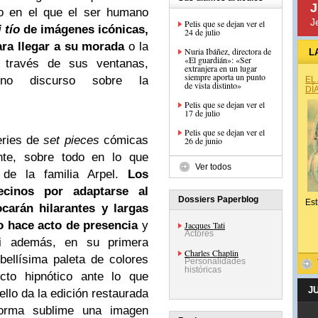
J
vo en el que el ser humano
J
Pelis que se dejan ver el
 tío
de imágenes icónicas,
24 de julio
ara llegar a su morada
o la
Nuria Ibáñez, directora de
L
«El guardián»: «Ser
 través de sus ventanas,
extranjera en un lugar
siempre aporta un punto
erno discurso sobre la
EL
de vista distinto»
DÍ
Pelis que se dejan ver el
17 de julio
Pelis que se dejan ver el
eries de
set pieces
cómicas
26 de junio
nte, sobre todo en lo que
Ver todos
 de la familia Arpel.
Los
ecinos por adaptarse al
Dossiers Paperblog
Est
arán hilarantes y largas
o hace acto de presencia
y
Jacques Tati
Actores
ti además, en su primera
Charles Chaplin
 bellísima paleta de colores
Personalidades
históricas
cto hipnótico ante lo que
J
llo da la edición restaurada
orma sublime una imagen