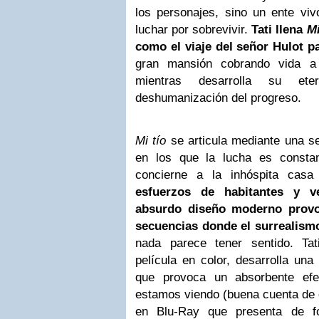
los personajes, sino un ente vi
luchar por sobrevivir.
Tati llena
Mi
como el viaje del señor Hulot p
gran mansión cobrando vida a
mientras desarrolla su et
deshumanización del progreso.
Mi tío
se articula mediante una s
en los que la lucha es consta
concierne a la inhóspita casa
esfuerzos de habitantes y v
absurdo diseño moderno provoc
secuencias donde el surrealism
nada parece tener sentido. Ta
película en color, desarrolla una
que provoca un absorbente efe
estamos viendo (buena cuenta de e
en Blu-Ray que presenta de f