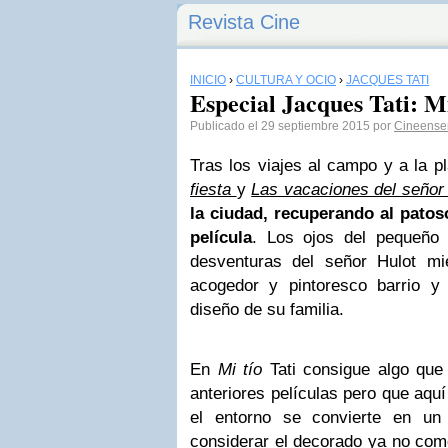
Revista Cine
INICIO
›
CULTURA Y OCIO
›
JACQUES TATI
Especial Jacques Tati: Mi
Publicado el 29 septiembre 2015 por
Cineense
Tras los viajes al campo y a la 
fiesta
y
Las vacaciones del señor
la ciudad, recuperando al patos
película
. Los ojos del pequeño
desventuras del señor Hulot m
acogedor y pintoresco barrio y
diseño de su familia.
En
Mi tío
Tati consigue algo qu
anteriores películas pero que aqu
el entorno se convierte en un
considerar el decorado ya no como