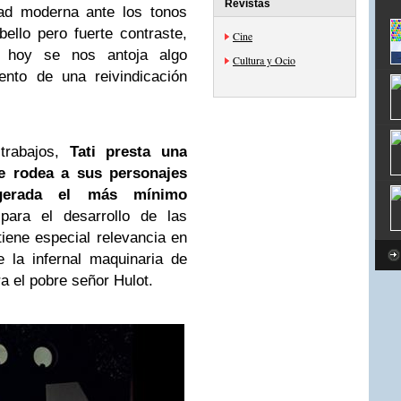
Revistas
dad moderna ante los tonos
bello pero fuerte contraste,
Cine
 hoy se nos antoja algo
Cultura y Ocio
ento de una reivindicación
rabajos,
Tati presta una
ue rodea a sus personajes
agerada el más mínimo
ara el desarrollo de las
iene especial relevancia en
e la infernal maquinaria de
ra el pobre señor Hulot.