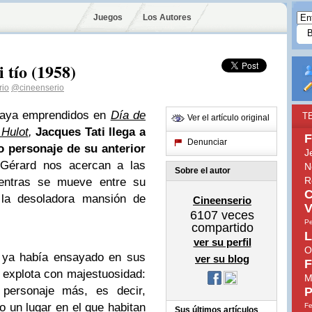
Juegos
Los Autores
 tío (1958)
rio
@cineenserio
playa emprendidos en
Día de
T
Ver el artículo original
 Hulot
,
Jacques Tati llega a
F
Denunciar
o personaje de su anterior
J
 Gérard nos acercan a las
N
Sobre el autor
R
ientras se mueve entre su
C
 la desoladora mansión de
Cineenserio
V
6107
veces
Pe
compartido
L
ver su perfil
O
e ya había ensayado en sus
ver su blog
F
í explota con majestuosidad:
M
 personaje más, es decir,
P
 un lugar en el que habitan
Fe
Sus últimos artículos