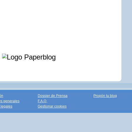
e
ón
Dossier de Prensa
Propón tu blog
s generales
F.A.Q.
legales
Gestionar cookies