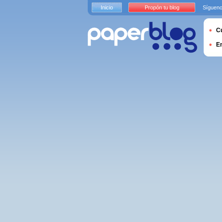
Inicio
Propón tu blog
Sígueno
Cu
E