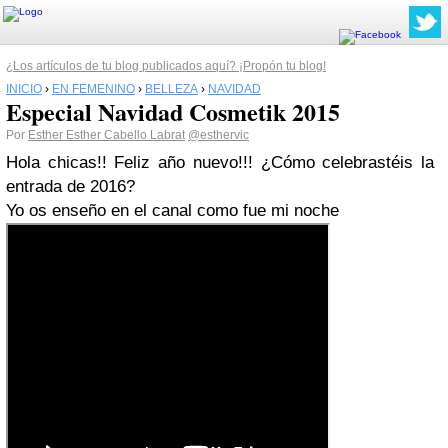
¿Los artículos de tu blog publicados aquí? ¡Propón tu blog!
INICIO
›
EN FEMENINO
›
BELLEZA
›
NAVIDAD
Especial Navidad Cosmetik 2015
Por
Esther Esther Cabello Labrat
@esthervic
Hola chicas!! Feliz año nuevo!!! ¿Cómo celebrastéis la
entrada de 2016?
Yo os enseño en el canal como fue mi noche