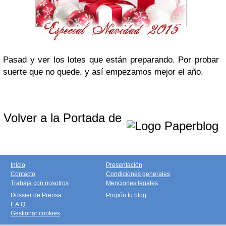
Pasad y ver los lotes que están preparando. Por probar
suerte que no quede, y así empezamos mejor el año.
Volver a la Portada de
Inicio
Presentación
Contacto
Condiciones generales
Trabaja con nosotros
Menciones legales
Dossier de Prensa
Propón tu blog
F.A.Q.
Gestionar cookies