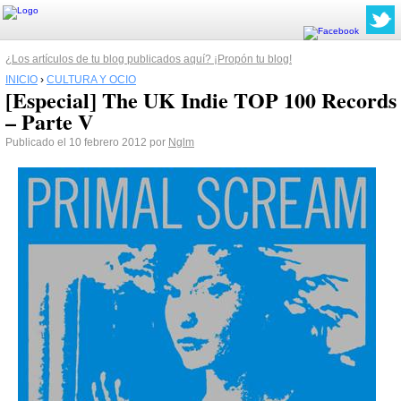
¿Los artículos de tu blog publicados aquí? ¡Propón tu blog!
INICIO
›
CULTURA Y OCIO
[Especial] The UK Indie TOP 100 Records
– Parte V
Publicado el 10 febrero 2012 por
Nglm