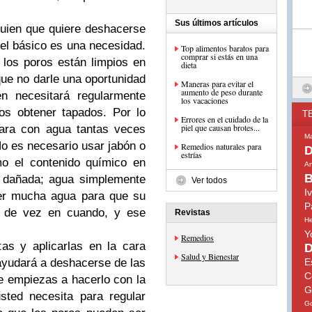
Sus últimos artículos
guien que quiere deshacerse
iel básico es una necesidad.
Top alimentos baratos para
comprar si estás en una
los poros están limpios en
dieta
que no darle una oportunidad
Maneras para evitar el
aumento de peso durante
n necesitará regularmente
los vacaciones
oros obtener tapados.
Por lo
T
Errores en el cuidado de la
piel que causan brotes...
cara con agua tantas veces
Ma
o es necesario usar jabón o
Remedios naturales para
D
estrías
mo el contenido químico en
An
B
y dañada;
agua simplemente
Ver todos
I
er mucha agua para que su
P
a de vez en cuando, y ese
Revistas
He
Y
Remedios
as y aplicarlas en la cara
D
Salud y Bienestar
ayudará a deshacerse de las
E
C
e empiezas a hacerlo con la
G
sted necesita para regular
Go