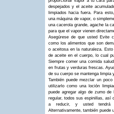
proporcionar vapor a tu cara par
despejados y el aceite acumulad
limpiados hacia fuera.
Para esto
una máquina de vapor, o simpleme
una cacerola grande, agache la ca
para que el vapor vienen directam
Asegúrese de que usted Evite c
como los alimentos que son dem
o aceitosa en la naturaleza.
Esto
de aceite en el cuerpo, lo cual p
Siempre comer una comida saludab
en frutas y verduras frescas.
Ayud
de su cuerpo se mantenga limpia y
También puede mezclar un poco 
utilizarlo como una loción limpi
puede agregar algo de zumo de 
regular, todos sus espinillas, as
a reducir, y usted tendrá
Alternativamente, también puede u