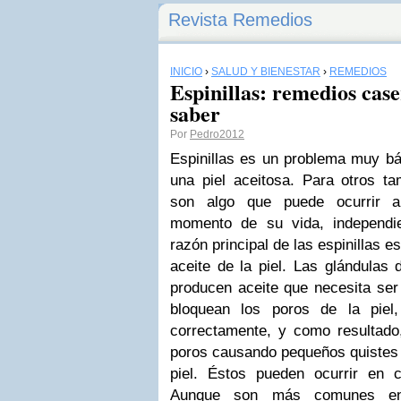
Revista Remedios
INICIO
›
SALUD Y BIENESTAR
›
REMEDIOS
Espinillas: remedios cas
saber
Por
Pedro2012
Espinillas es un problema muy bá
una piel aceitosa.
Para otros t
son algo que puede ocurrir a 
momento de su vida, independ
razón principal de las espinillas 
aceite de la piel.
Las glándulas 
producen aceite que necesita se
bloquean los poros de la piel
correctamente, y como resultado
poros causando pequeños quistes 
piel.
Éstos pueden ocurrir en c
Aunque son más comunes en 