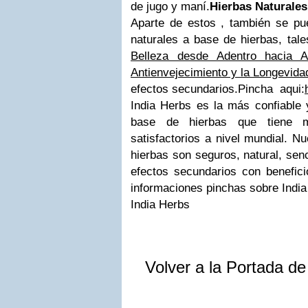
de jugo y maní.
Hierbas Naturales
Aparte de
estos
, también se p
naturales
a base de hierbas
, tal
Belleza desde Adentro hacia A
Antienvejecimiento y la Longevida
efectos
secundarios.Pincha aqui:
India Herbs
es la más
confiable 
base de hierbas
que tiene
satisfactorios
a nivel mundial.
Nu
hierbas
son seguros
, natural
, senc
efectos
secundarios con
benefic
informaciones pinchas sobre India
India Herbs
Volver a la Portada d