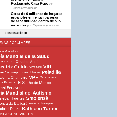
Restaurante Casa Pepe
por
Expansionynegocios
Cerca de 6 millones de hogares
españoles enfrentan barreras
de accesibilidad dentro de sus
viviendas
por
Expansionynegocios
Todos los artículos
EMAS POPULARES
ría Magdalena
ía Mundial de la Salud
Chucho Valdés
tonio Casal
eatriz Guido
VIH
Oliva Soto
Peladilla
ván Sarnago
Sonia Delaunay
VPH
aloma Chamorro
Sabadabada
El Sueño de Morfeo
nri Rousseau
ossi Benayoun
ía Mundial del Autismo
Smolensk
steban Fuertes
onca de Barberá
Alejandro Malaspina
Kathleen Turner
abriel Pozzo
GENE VINCENT
ng Li