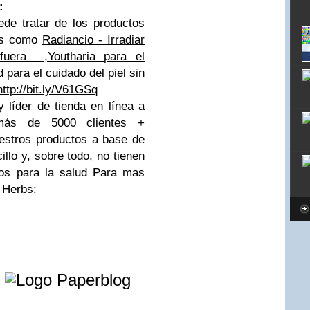
:
uede
tratar de
los productos
es como
Radiancio - Irradiar
fuera ,Youtharia para el
d
para el cuidado del piel
sin
http://bit.ly/V61GSq
y
líder de
tienda en línea
a
más de
5000 clientes
+
estros productos
a base de
illo y
, sobre todo,
no tienen
ios para la salud
Para mas
 Herbs:
e