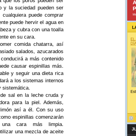
a que los poros pueden ser
A
o y la suciedad pueden ser
P
, cualquiera puede comprar
Mi
nte puede hervir el agua en
L
beza y cubra con una toalla
ente en su cara.
EL
omer comida chatarra, así
DÍ
asiado salados, azucarados
 conducirá a más contenido
uede causar espinillas más.
le y seguir una dieta rica
ará a los sistemas internos
 sistemática.
Est
de sal en la leche cruda y
adora para la piel.
Además,
limón así a él.
Con su uso
í como espinillas comenzarán
 una cara más limpia.
J
tilizar una mezcla de aceite