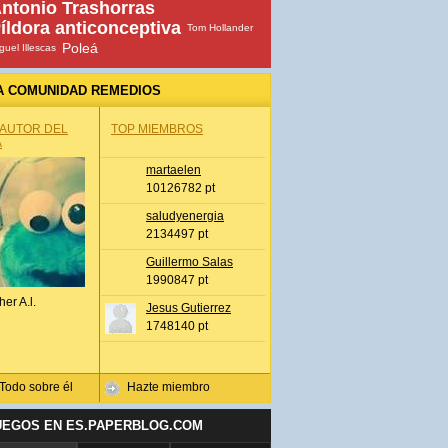
ntonio Trashorras
íldora anticonceptiva
Tom Hollander
Poleá
guel Illescas
A COMUNIDAD REMEDIOS
 AUTOR DEL
TOP MIEMBROS
A
martaelen
10126782 pt
saludyenergia
2134497 pt
Guillermo Salas
1990847 pt
her A.l.
Jesus Gutierrez
1748140 pt
Todo sobre él
Hazte miembro
UEGOS EN ES.PAPERBLOG.COM