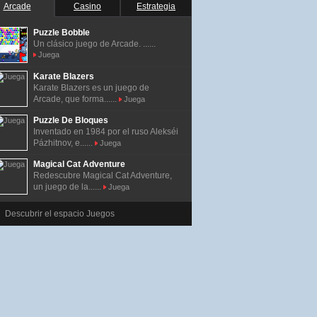
Arcade
Casino
Estrategia
Puzzle Bobble
Un clásico juego de Arcade. ......
Juega
Karate Blazers
Karate Blazers es un juego de
Arcade, que forma......
Juega
Puzzle De Bloques
Inventado en 1984 por el ruso Alekséi
Pázhitnov, e......
Juega
Magical Cat Adventure
Redescubre Magical Cat Adventure,
un juego de la......
Juega
Descubrir el espacio Juegos