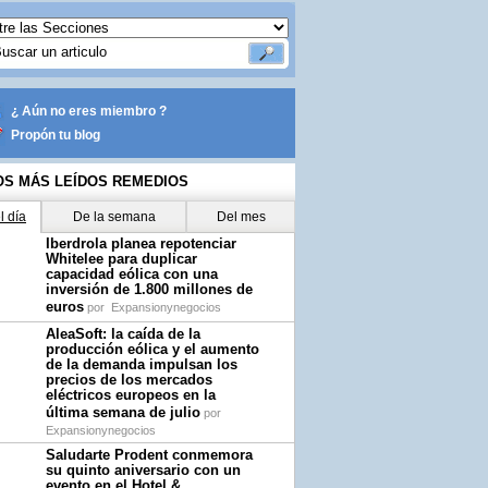
¿ Aún no eres miembro ?
Propón tu blog
OS MÁS LEÍDOS REMEDIOS
l día
De la semana
Del mes
Iberdrola planea repotenciar
Whitelee para duplicar
capacidad eólica con una
inversión de 1.800 millones de
euros
por
Expansionynegocios
AleaSoft: la caída de la
producción eólica y el aumento
de la demanda impulsan los
precios de los mercados
eléctricos europeos en la
última semana de julio
por
Expansionynegocios
Saludarte Prodent conmemora
su quinto aniversario con un
evento en el Hotel &