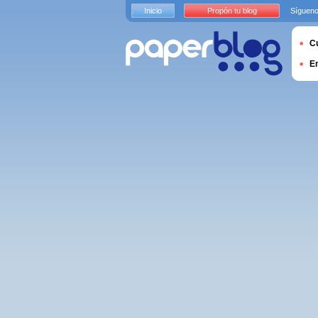
Inicio
Propón tu blog
Sígueno
Cu
E