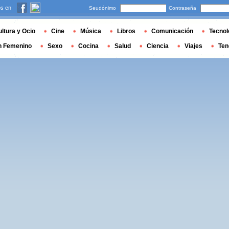
s en
Seudónimo
Contraseña
ltura y Ocio
Cine
Música
Libros
Comunicación
Tecnol
n Femenino
Sexo
Cocina
Salud
Ciencia
Viajes
Ten