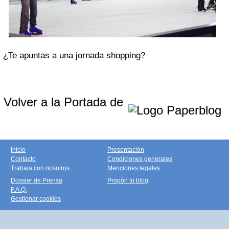
¿Te apuntas a una jornada shopping?
Volver a la Portada de
Inicio
Presentación
Contacto
Condiciones generales
Trabaja con nosotros
Menciones legales
Dossier de Prensa
Propón tu blog
F.A.Q.
Gestionar cookies