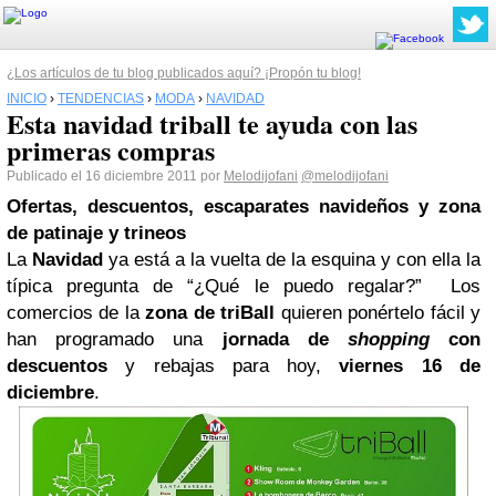
¿Los artículos de tu blog publicados aquí? ¡Propón tu blog!
INICIO
›
TENDENCIAS
›
MODA
›
NAVIDAD
Esta navidad triball te ayuda con las
primeras compras
Publicado el 16 diciembre 2011 por
Melodijofani
@melodijofani
Ofertas, descuentos, escaparates navideños y zona
de patinaje y trineos
La
Navidad
ya está a la vuelta de la esquina y con ella la
típica pregunta de “¿Qué le puedo regalar?” Los
comercios de la
zona de triBall
quieren ponértelo fácil y
han programado una
jornada de
shopping
con
descuentos
y rebajas para hoy,
viernes 16 de
diciembre
.