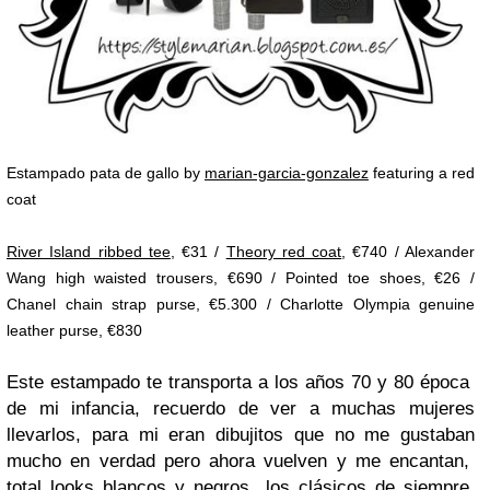
Estampado pata de gallo by
marian-garcia-gonzalez
featuring a red
coat
River Island ribbed tee
, €31 /
Theory red coat
, €740 / Alexander
Wang high waisted trousers, €690 / Pointed toe shoes, €26 /
Chanel chain strap purse, €5.300 / Charlotte Olympia genuine
leather purse, €830
Este estampado te transporta a los años 70 y 80 época
de mi infancia, recuerdo de ver a muchas mujeres
llevarlos, para mi eran dibujitos que no me gustaban
mucho en verdad pero ahora vuelven y me encantan,
total looks blancos y negros los clásicos de siempre,