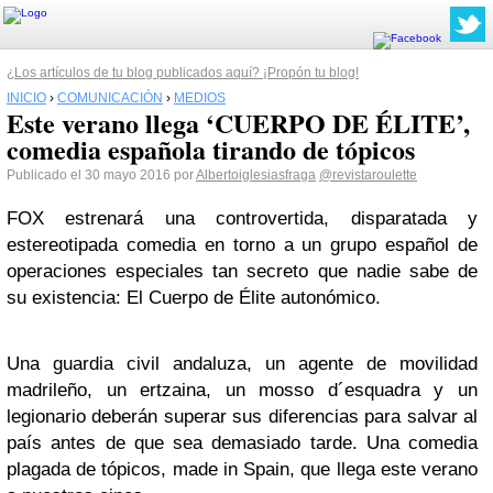
¿Los artículos de tu blog publicados aquí? ¡Propón tu blog!
INICIO
›
COMUNICACIÓN
›
MEDIOS
Este verano llega ‘CUERPO DE ÉLITE’,
comedia española tirando de tópicos
Publicado el 30 mayo 2016 por
Albertoiglesiasfraga
@revistaroulette
FOX estrenará una controvertida, disparatada y
estereotipada comedia en torno a un grupo español de
operaciones especiales tan secreto que nadie sabe de
su existencia: El Cuerpo de Élite autonómico.
Una guardia civil andaluza, un agente de movilidad
madrileño, un ertzaina, un mosso d´esquadra y un
legionario deberán superar sus diferencias para salvar al
país antes de que sea demasiado tarde. Una comedia
plagada de tópicos, made in Spain, que llega este verano