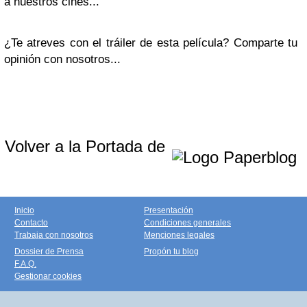
a nuestros cines...
¿Te atreves con el tráiler de esta película? Comparte tu
opinión con nosotros...
Volver a la Portada de
Inicio
Presentación
Contacto
Condiciones generales
Trabaja con nosotros
Menciones legales
Dossier de Prensa
Propón tu blog
F.A.Q.
Gestionar cookies