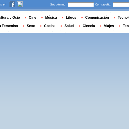
s en
Seudónimo
Contraseña
ltura y Ocio
Cine
Música
Libros
Comunicación
Tecnol
n Femenino
Sexo
Cocina
Salud
Ciencia
Viajes
Ten