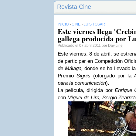
Revista Cine
INICIO
›
CINE
›
LUIS TOSAR
Este viernes llega 'Creb
gallega producida por Lu
Publicado el 07 abril 2011 por
Davicine
Este viernes, 8 de abril, se estre
de participar en Competición Ofici
de Málaga,
donde se ha llevado l
Premio
Signis
(otorgado por la
A
para la comunicación
).
La película, dirigida por
Enrique O
con
Miguel de Lira, Sergio Zearre