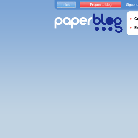
Inicio
Propón tu blog
Sígueno
Cu
E