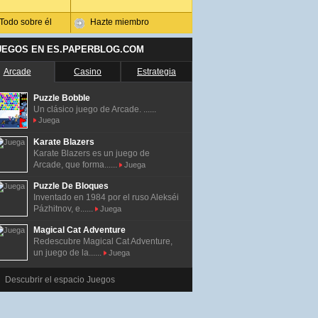
Todo sobre él
Hazte miembro
UEGOS EN ES.PAPERBLOG.COM
Arcade
Casino
Estrategia
Puzzle Bobble
Un clásico juego de Arcade. ......
Juega
Karate Blazers
Karate Blazers es un juego de
Arcade, que forma......
Juega
Puzzle De Bloques
Inventado en 1984 por el ruso Alekséi
Pázhitnov, e......
Juega
Magical Cat Adventure
Redescubre Magical Cat Adventure,
un juego de la......
Juega
Descubrir el espacio Juegos