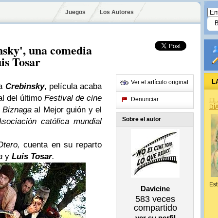
Juegos
Los Autores
insky', una comedia
is Tosar
L
Ver el artículo original
na
Crebinsky
, película acaba
al del último
Festival de cine
Denunciar
EL
DÍ
a
Biznaga
al Mejor guión y el
Sobre el autor
sociación católica mundial
tero,
cuenta en su reparto
ta
y
Luis Tosar
.
Est
Davicine
583
veces
compartido
ver su perfil