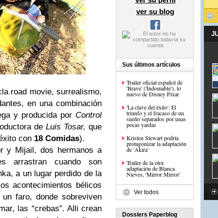
ver su blog
J
Sus últimos artículos
Trailer oficial español de
'Brave' ('Indomable'), lo
la road movie, surrealismo,
nuevo de Disney Pixar
dantes, en una combinación
'La clave del éxito': El
triunfo y el fracaso de un
lega y producida por
Control
sueño separados por unas
pocas yardas
oductora de
Luis Tosar,
que
éxito con
18 Comidas
).
Kristen Stewart podría
protagonizar la adaptación
r y Mijail, dos hermanos a
de 'Akira'
les arrastran cuando son
Trailer de la otra
adaptación de Blanca
a, a un lugar perdido de la
Nieves, 'Mirror Mirror'
os acontecimientos bélicos
Ver todos
 un faro, donde sobreviven
ar, las “crebas”. Alli crean
Dossiers Paperblog