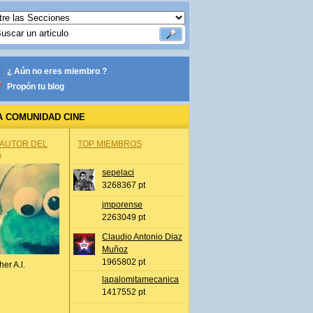
¿ Aún no eres miembro ?
Propón tu blog
A COMUNIDAD CINE
 AUTOR DEL
TOP MIEMBROS
A
sepelaci
3268367 pt
jmporense
2263049 pt
Claudio Antonio Diaz
Muñoz
1965802 pt
her A.l.
lapalomitamecanica
1417552 pt