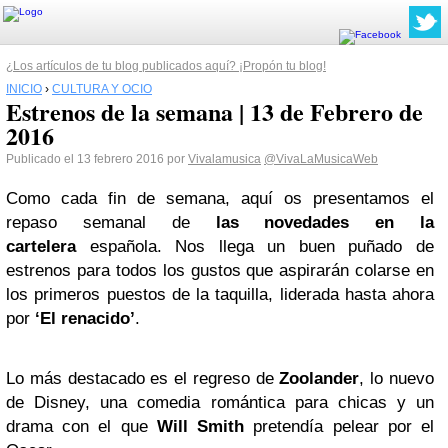
¿Los artículos de tu blog publicados aquí? ¡Propón tu blog!
INICIO
›
CULTURA Y OCIO
Estrenos de la semana | 13 de Febrero de
2016
Publicado el 13 febrero 2016 por
Vivalamusica
@VivaLaMusicaWeb
Como cada fin de semana, aquí os presentamos el
repaso semanal de
las novedades en la
cartelera
española. Nos llega un buen puñado de
estrenos para todos los gustos que aspirarán colarse en
los primeros puestos de la taquilla, liderada hasta ahora
por
‘El renacido’
.
Lo más destacado es el regreso de
Zoolander
, lo nuevo
de Disney, una comedia romántica para chicas y un
drama con el que
Will Smith
pretendía pelear por el