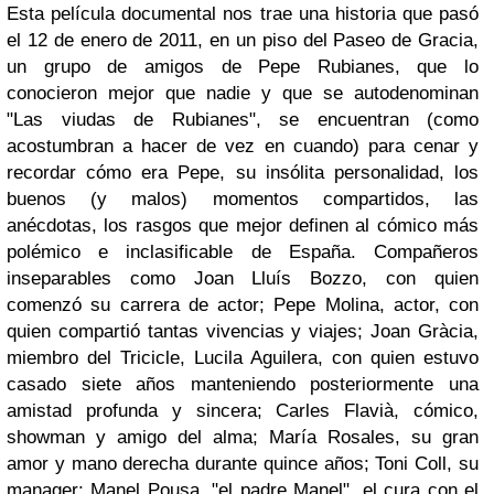
Esta película documental nos trae una historia que pasó
el 12 de enero de 2011, en un piso del Paseo de Gracia,
un grupo de amigos de Pepe Rubianes, que lo
conocieron mejor que nadie y que se autodenominan
"Las viudas de Rubianes", se encuentran (como
acostumbran a hacer de vez en cuando) para cenar y
recordar cómo era Pepe, su insólita personalidad, los
buenos (y malos) momentos compartidos, las
anécdotas, los rasgos que mejor definen al cómico más
polémico e inclasificable de España. Compañeros
inseparables como Joan Lluís Bozzo, con quien
comenzó su carrera de actor; Pepe Molina, actor, con
quien compartió tantas vivencias y viajes; Joan Gràcia,
miembro del Tricicle, Lucila Aguilera, con quien estuvo
casado siete años manteniendo posteriormente una
amistad profunda y sincera; Carles Flavià, cómico,
showman y amigo del alma; María Rosales, su gran
amor y mano derecha durante quince años; Toni Coll, su
manager; Manel Pousa, "el padre Manel", el cura con el