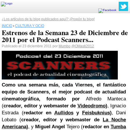
¿Los artículos de tu blog publicados aquí? ¡Propón tu blog!
INICIO
›
CULTURA Y OCIO
Estrenos de la Semana 23 de Diciembre de
2011 por el Podcast Scanners...
Publicado el 23 diciembre 2011 por
Mumbo
@OMasti2012
Como una semana más, cada Viernes, el fantástico
equipo de Scanners, el mejor podcast de actualidad
cinematográfica, formado por
Alfredo Manteca
(
creador, editor y webmaster de
Videodromo
)
, Ignacio
Estrada (
redactor en
Aullidos
y
Feisbuknius
)
, Dani
Lobato (
creador, editor y webmaster de
La Noche
Americana
)
, y
Miguel Angel
Tejero (
redactor en
Tumba