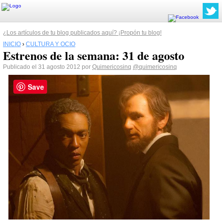
¿Los artículos de tu blog publicados aquí? ¡Propón tu blog!
INICIO
›
CULTURA Y OCIO
Estrenos de la semana: 31 de agosto
Publicado el 31 agosto 2012 por
Quimericosinq
@quimericosinq
Save