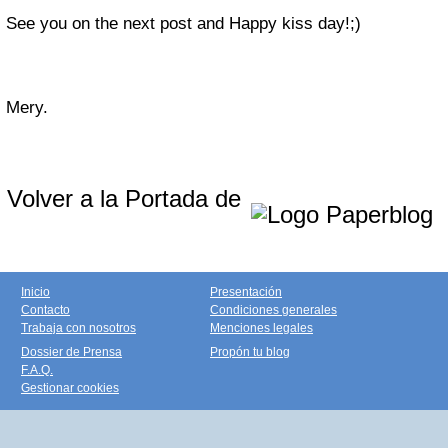
See you on the next post and Happy kiss day!;)
Mery.
Volver a la Portada de
Inicio
Presentación
Contacto
Condiciones generales
Trabaja con nosotros
Menciones legales
Dossier de Prensa
Propón tu blog
F.A.Q.
Gestionar cookies