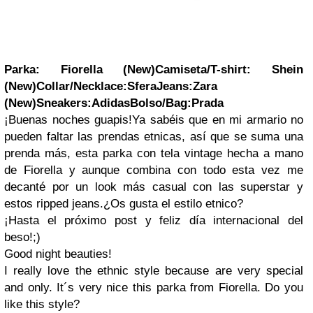
Parka: Fiorella (
New
)
Camiseta/T-shirt: Shein
(
New
)
Collar/Necklace:Sfera
Jeans:Zara
(
New
)
Sneakers:Adidas
Bolso/Bag:Prada
¡Buenas noches guapis!Ya sabéis que en mi armario no
pueden faltar las prendas etnicas, así que se suma una
prenda más, esta parka con tela vintage hecha a mano
de Fiorella y aunque combina con todo esta vez me
decanté por un look más casual con las superstar y
estos ripped jeans.¿Os gusta el estilo etnico?
¡Hasta el próximo post y feliz día internacional del
beso!;)
Good night beauties!
I really love the ethnic style because are very special
and only. It´s very nice this parka from Fiorella. Do you
like this style?