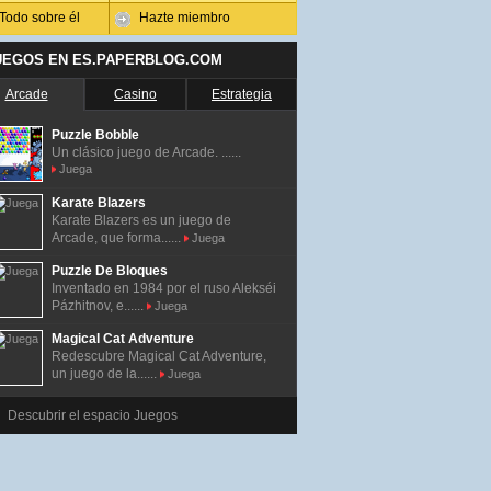
Todo sobre él
Hazte miembro
UEGOS EN ES.PAPERBLOG.COM
Arcade
Casino
Estrategia
Puzzle Bobble
Un clásico juego de Arcade. ......
Juega
Karate Blazers
Karate Blazers es un juego de
Arcade, que forma......
Juega
Puzzle De Bloques
Inventado en 1984 por el ruso Alekséi
Pázhitnov, e......
Juega
Magical Cat Adventure
Redescubre Magical Cat Adventure,
un juego de la......
Juega
Descubrir el espacio Juegos