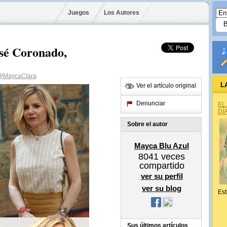
Juegos
Los Autores
osé Coronado,
@MaycaClara
L
Ver el artículo original
Denunciar
EL
DÍ
Sobre el autor
Mayca Blu Azul
8041
veces
compartido
ver su perfil
ver su blog
Est
Sus últimos artículos