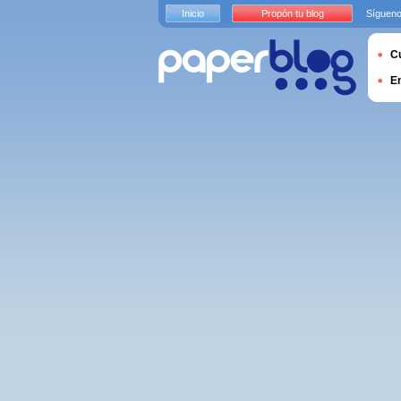
Inicio
Propón tu blog
Sígueno
Cu
E