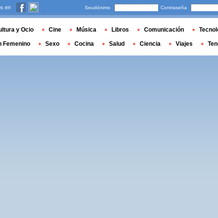
s en
Seudónimo
Contraseña
ltura y Ocio
Cine
Música
Libros
Comunicación
Tecnol
n Femenino
Sexo
Cocina
Salud
Ciencia
Viajes
Ten