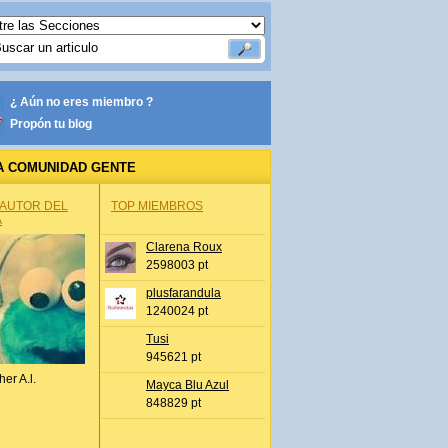
¿ Aún no eres miembro ?
Propón tu blog
A COMUNIDAD GENTE
 AUTOR DEL
TOP MIEMBROS
A
Clarena Roux
2598003 pt
plusfarandula
1240024 pt
Tusi
945621 pt
her A.l.
Mayca Blu Azul
848829 pt