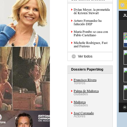
Dylan Meyer, la prometida
de Kristen Stewart
J
Arturo Fernandez ha
fallecido DEP
María Pombo se casa con
Pablo Castellano
Michelle Rodriguez, Fast
and Furious
Ver todos
Dossiers Paperblog
Francisco Rivera
Toreros
Palma de Mallorca
ciudades
Mallorca
ciudades
José Coronado
Actores