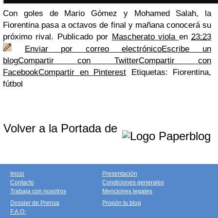
Con goles de Mario Gómez y Mohamed Salah, la
Fiorentina pasa a octavos de final y mañana conocerá su
próximo rival.
Publicado por
Mascherato viola
en
23:23
Enviar por correo electrónico
Escribe un
blog
Compartir con Twitter
Compartir con
Facebook
Compartir en Pinterest
Etiquetas: Fiorentina,
fútbol
Volver a la Portada de
Inicio
Presentación
Contacto
Condiciones generales
Trabaja con nosotros
Menciones legales
Dossier de Prensa
Propón tu blog
F.A.Q.