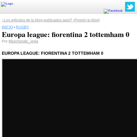
¿Los artículos de tu blog publicados aquí? ¡Propón tu blog!
INICIO
›
RUGBY
Europa league: fiorentina 2 tottemham 0
Por
Mascherato_viola
EUROPA LEAGUE: FIORENTINA 2 TOTTEMHAM 0