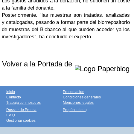
Los gastos añadidos a la donación, no suponen un coste
a la familia del donante.
Posteriormente, “las muestras son tratadas, analizadas
y catalogadas, pasando a formar parte del biorrepositorio
de muestras del Biobanco al que pueden acceder ya los
investigadores”, ha concluido el experto.
Volver a la Portada de
Inicio
Presentación
Contacto
Condiciones generales
Trabaja con nosotros
Menciones legales
Dossier de Prensa
Propón tu blog
F.A.Q.
Gestionar cookies