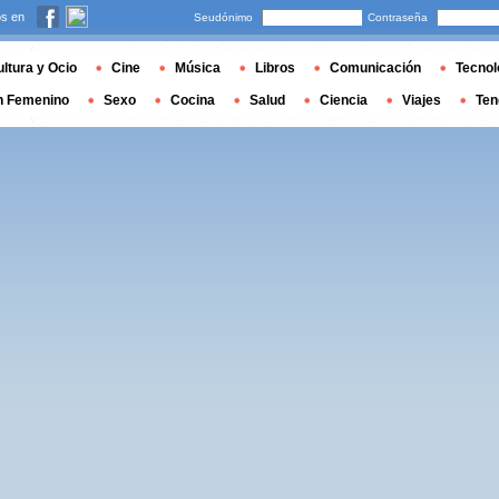
s en
Seudónimo
Contraseña
ltura y Ocio
Cine
Música
Libros
Comunicación
Tecnol
n Femenino
Sexo
Cocina
Salud
Ciencia
Viajes
Ten