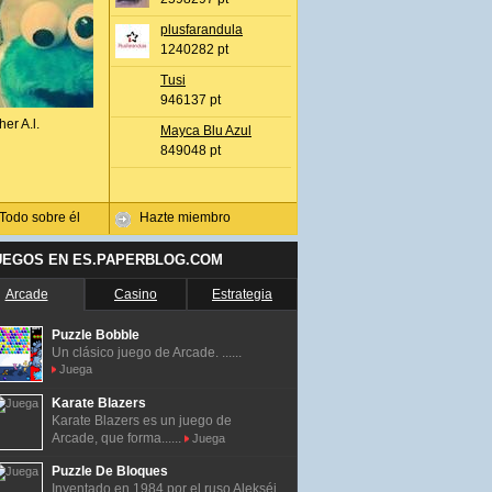
plusfarandula
1240282 pt
Tusi
946137 pt
her A.l.
Mayca Blu Azul
849048 pt
Todo sobre él
Hazte miembro
UEGOS EN ES.PAPERBLOG.COM
Arcade
Casino
Estrategia
Puzzle Bobble
Un clásico juego de Arcade. ......
Juega
Karate Blazers
Karate Blazers es un juego de
Arcade, que forma......
Juega
Puzzle De Bloques
Inventado en 1984 por el ruso Alekséi