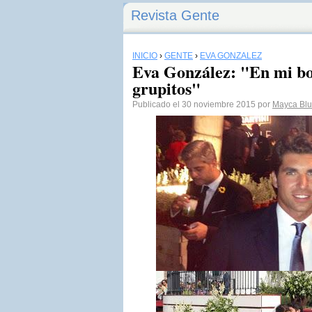
Revista Gente
INICIO
›
GENTE
›
EVA GONZÁLEZ
Eva González: "En mi bo
grupitos"
Publicado el 30 noviembre 2015 por
Mayca Blu