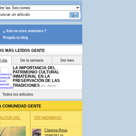
¿ Aún no eres miembro ?
Propón tu blog
OS MÁS LEÍDOS GENTE
l día
De la semana
Del mes
LA IMPORTANCIA DEL
PATRIMONIO CULTURAL
INMATERIAL EN LA
PRESERVACIÓN DE LAS
TRADICIONES
por
Abvec
Todos los artículos
A COMUNIDAD GENTE
 AUTOR DEL
TOP MIEMBROS
A
Clarena Roux
2598297 pt