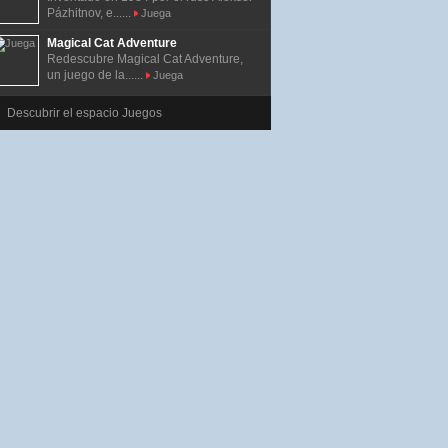
Pázhitnov, e......
Juega
Magical Cat Adventure
Redescubre Magical Cat Adventure,
un juego de la......
Juega
Descubrir el espacio Juegos