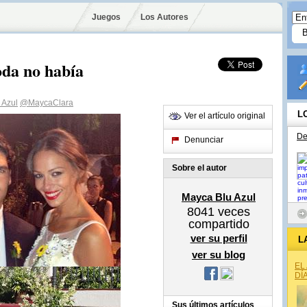
Juegos
Los Autores
da no había
 Azul
@MaycaClara
L
Ver el artículo original
De
Denunciar
Sobre el autor
Mayca Blu Azul
8041
veces
compartido
ver su perfil
L
ver su blog
EL
DÍ
Sus últimos artículos