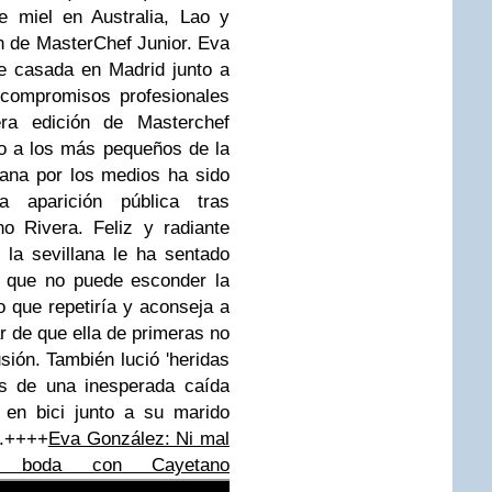
e miel en Australia, Lao y
ón de MasterChef Junior. Eva
e casada en Madrid junto a
compromisos profesionales
ra edición de Masterchef
ado a los más pequeños de la
ana por los medios ha sido
 aparición pública tras
o Rivera. Feliz y radiante
 la sevillana le ha sentado
s que no puede esconder la
o que repetiría y aconseja a
r de que ella de primeras no
usión. También lució 'heridas
as de una inesperada caída
 en bici junto a su marido
l.++++
Eva González: Ni mal
u boda con Cayetano