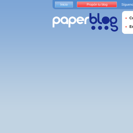
Inicio
Propón tu blog
Sígueno
Cu
E