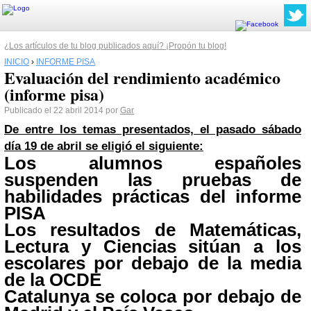
¿Los artículos de tu blog publicados aquí? ¡Propón tu blog!
INICIO
›
INFORME PISA
Evaluación del rendimiento académico
(informe pisa)
Publicado el 22 abril 2014 por
Gar
De entre los temas presentados, el pasado sábado
día 19 de abril se eligió el siguiente:
Los alumnos españoles
suspenden las pruebas de
habilidades prácticas del informe
PISA
Los resultados de Matemáticas,
Lectura y Ciencias sitúan a los
escolares por debajo de la media
de la OCDE
Catalunya
se coloca por debajo de