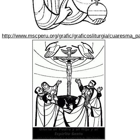
http://www.mscperu.org/grafic/graficosliturgia/cuaresma_