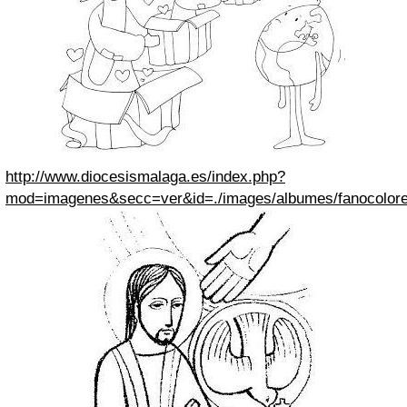
http://www.diocesismalaga.es/index.php?
mod=imagenes&secc=ver&id=./images/albumes/fanocolore