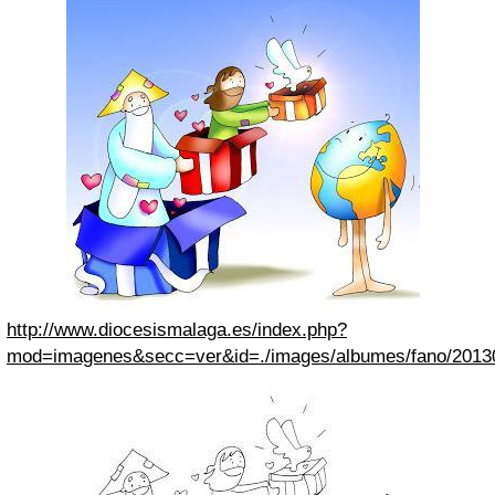
http://www.diocesismalaga.es/index.php?
mod=imagenes&secc=ver&id=./images/albumes/fano/2013