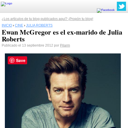
¿Los artículos de tu blog publicados aquí? ¡Propón tu blog!
INICIO
›
CINE
›
JULIA ROBERTS
Ewan McGregor es el ex-marido de Julia
Roberts
Publicado el 13 septiembre 2012 por
Pilarm
Save