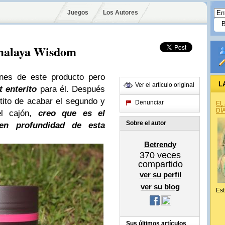
Juegos
Los Autores
imalaya Wisdom
nes de este producto pero
L
Ver el artículo original
t enterito
para él. Después
tito de acabar el segundo y
Denunciar
EL
DÍ
el cajón,
creo que es el
Sobre el autor
n profundidad de esta
Betrendy
370
veces
compartido
ver su perfil
ver su blog
Est
Sus últimos artículos