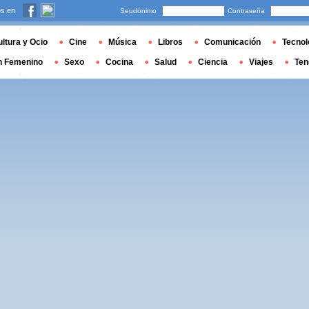
s en
Seudónimo
Contraseña
ltura y Ocio
Cine
Música
Libros
Comunicación
Tecnol
n Femenino
Sexo
Cocina
Salud
Ciencia
Viajes
Ten