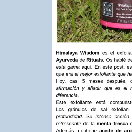
Himalaya Wisdom
es el exfolia
Ayurveda
de
Rituals
. Os hablé d
esta gama
aquí. En este post, es
que era
el mejor exfoliante que h
Hoy, casi 5 meses después,
afirmación y añadir que es el
diferencia
.
Este exfoliante está compue
Los gránulos de sal exfolian
profundidad
. Su
intensa acción 
refrescante
de la
menta fresca
Además, contiene
aceite de ar