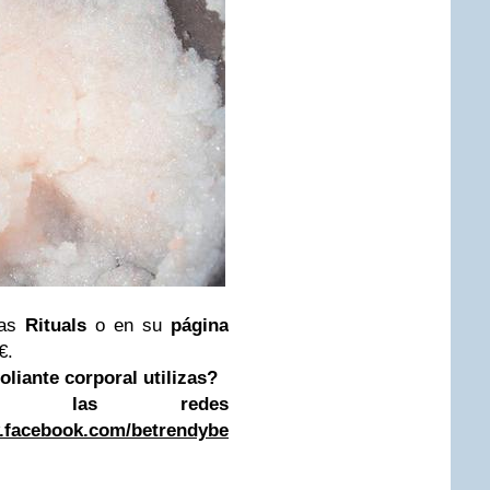
das
Rituals
o en su
página
€.
oliante corporal utilizas?
n las redes
.facebook.com/betrendybetrendybetrendy
TWITTER:
http