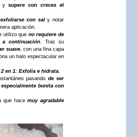
o y
supere con creces el
 exfoliarse con sal
y notar
mera aplicación.
e utilizo que
no requiere de
 a continuación
. Tras su
per suave
, con una fina capa
ona un halo espectacular en
n
2 en 1: Exfolia e hidrata.
instantáneo pasando
de ser
 especialmente bonita con
ca que hace
muy agradable