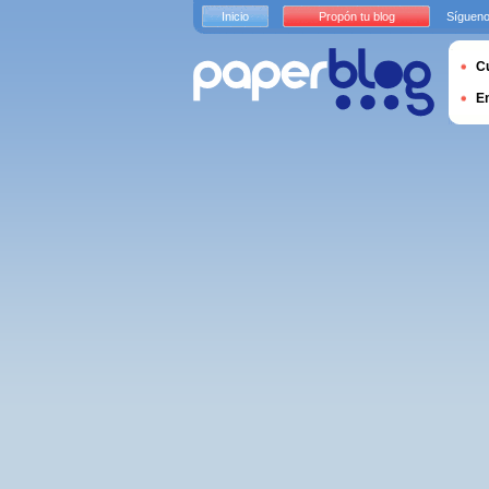
Inicio
Propón tu blog
Sígueno
Cu
E