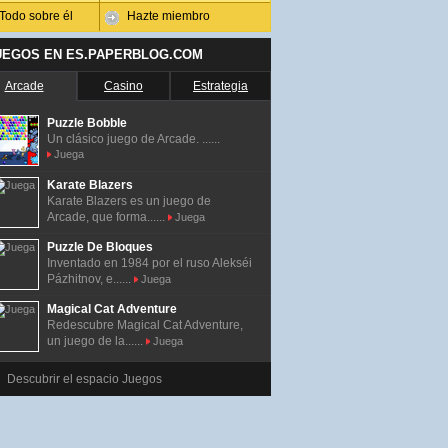
Todo sobre él
Hazte miembro
UEGOS EN ES.PAPERBLOG.COM
Arcade
Casino
Estrategia
Puzzle Bobble
Un clásico juego de Arcade. ......
Juega
Karate Blazers
Karate Blazers es un juego de
Arcade, que forma......
Juega
Puzzle De Bloques
Inventado en 1984 por el ruso Alekséi
Pázhitnov, e......
Juega
Magical Cat Adventure
Redescubre Magical Cat Adventure,
un juego de la......
Juega
Descubrir el espacio Juegos