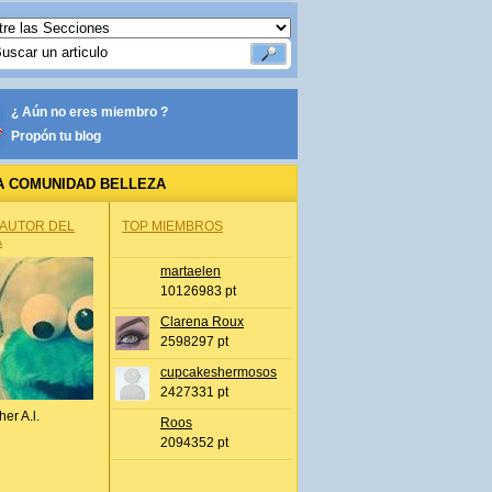
¿ Aún no eres miembro ?
Propón tu blog
A COMUNIDAD BELLEZA
 AUTOR DEL
TOP MIEMBROS
A
martaelen
10126983 pt
Clarena Roux
2598297 pt
cupcakeshermosos
2427331 pt
her A.l.
Roos
2094352 pt