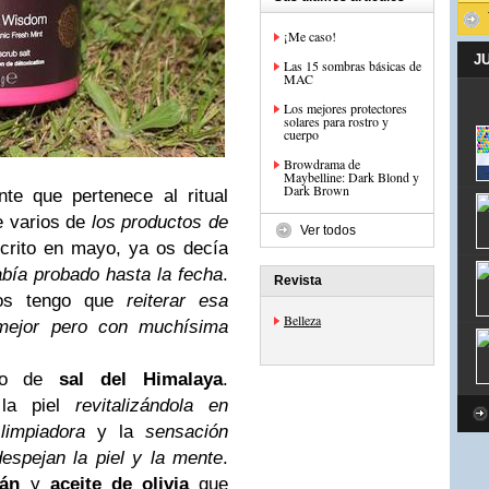
¡Me caso!
J
Las 15 sombras básicas de
MAC
Los mejores protectores
solares para rostro y
cuerpo
Browdrama de
Maybelline: Dark Blond y
Dark Brown
nte que pertenece al ritual
e varios de
los productos de
Ver todos
crito en mayo, ya os decía
abía probado hasta la fecha
.
Revista
 os tengo que
reiterar esa
Belleza
 mejor pero con muchísima
sto de
sal del Himalaya
.
 la piel
revitalizándola en
limpiadora
y la
sensación
despejan la piel y la mente
.
gán
y
aceite de olivia
que