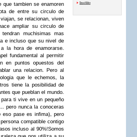
Insólito
ide que tambien se enamoren
pta de entre su circulo de
 viajan, se relacionan, viven
hace ampliar su circulo de
ue tendran muchisimas mas
ja e incluso que su nivel de
 a la hora de enamorarse.
pel fundamental al permitir
n en puntos opuestos del
blar una relacion. Pero al
ologia que le echemos, la
ros tiene la posibilidad de
antes que pueblan el mundo.
para ti vive en un pequeño
.... pero nunca la conoceras
e eso pase es infima), pero
 persona compatible contigo
casos incluso al 90%!
Somos
raleza que nos utiliza a su