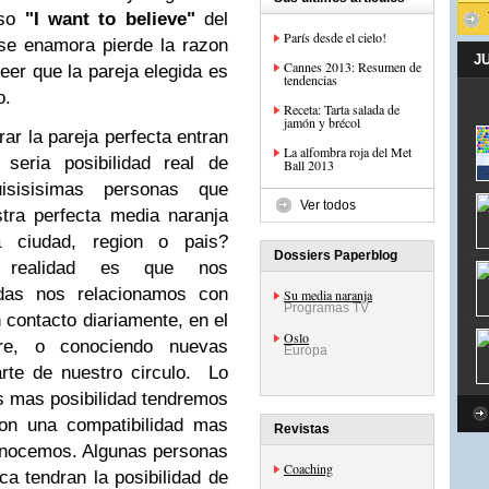
oso
"I want to believe"
del
París desde el cielo!
se enamora pierde la razon
J
Cannes 2013: Resumen de
er que la pareja elegida es
tendencias
o.
Receta: Tarta salada de
jamón y brécol
ar la pareja perfecta entran
La alfombra roja del Met
 seria posibilidad real de
Ball 2013
sisisimas personas que
Ver todos
tra perfecta media naranja
a ciudad, region o pais?
Dossiers Paperblog
e realidad es que nos
das nos relacionamos con
Su media naranja
Programas TV
contacto diariamente, en el
Oslo
bre, o conociendo nuevas
Europa
rte de nuestro circulo. Lo
s mas posibilidad tendremos
on una compatibilidad mas
Revistas
conocemos. Algunas personas
Coaching
 tendran la posibilidad de