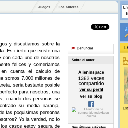
Juegos
Los Autores
gos y discutiamos sobre
la
L
Denunciar
la
. Es cierto que existe una
e con cada uno de nosotros
EL
Sobre el autor
DÍ
ente felices y comeriamos
 en cuenta el calculo de
Alieninspace
ue somos 7.000 millones de
1382
veces
compartido
neta, seria bastante posible
ver su perfil
perfecto para nosotros, una
ver su blog
es, cuando dos personas se
ntrado su media naranja,
Est
 de las poquisimas personas
sotros? Yo la verdad, no lo
 los casos estoy segura de
Sus últimos artículos