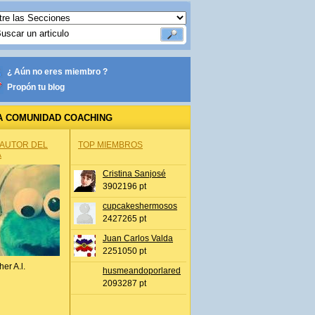
¿ Aún no eres miembro ?
Propón tu blog
A COMUNIDAD COACHING
 AUTOR DEL
TOP MIEMBROS
A
Cristina Sanjosé
3902196 pt
cupcakeshermosos
2427265 pt
Juan Carlos Valda
2251050 pt
her A.l.
husmeandoporlared
2093287 pt