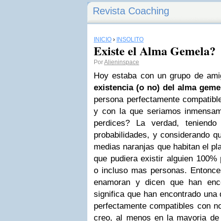
Revista Coaching
INICIO
›
INSÓLITO
Existe el Alma Gemela?
Por
Alieninspace
Hoy estaba con un grupo de ami
existencia (o no) del alma geme
persona perfectamente compatibl
y con la que seriamos inmensam
perdices? La verdad, teniendo
probabilidades, y considerando q
medias naranjas que habitan el pla
que pudiera existir alguien 100% 
o incluso mas personas. Entonc
enamoran y dicen que han enco
significa que han encontrado una
perfectamente compatibles con no
creo, al menos en la mayoria de