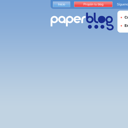
Inicio
Propón tu blog
Sígueno
Cu
E