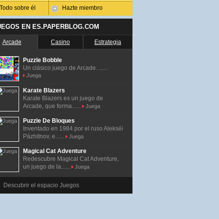
Todo sobre él
Hazte miembro
UEGOS EN ES.PAPERBLOG.COM
Arcade
Casino
Estrategia
Puzzle Bobble
Un clásico juego de Arcade. ......
Juega
Karate Blazers
Karate Blazers es un juego de
Arcade, que forma......
Juega
Puzzle De Bloques
Inventado en 1984 por el ruso Alekséi
Pázhitnov, e......
Juega
Magical Cat Adventure
Redescubre Magical Cat Adventure,
un juego de la......
Juega
Descubrir el espacio Juegos