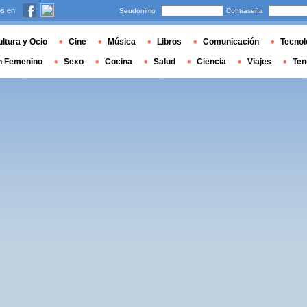
s en
Seudónimo
Contraseña
ltura y Ocio
Cine
Música
Libros
Comunicación
Tecnol
n Femenino
Sexo
Cocina
Salud
Ciencia
Viajes
Ten