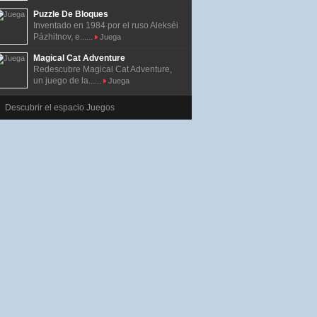
Puzzle De Bloques
Inventado en 1984 por el ruso Alekséi
Pázhitnov, e......
Juega
Magical Cat Adventure
Redescubre Magical Cat Adventure,
un juego de la......
Juega
Descubrir el espacio Juegos