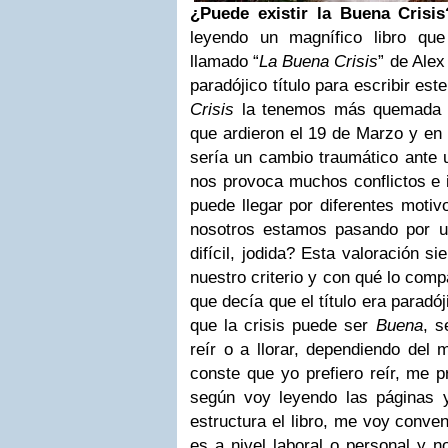
¿Puede existir la Buena Crisi
leyendo un magnífico libro q
llamado “
La Buena Crisis
” de Alex
paradójico título para escribir este
Crisis
la tenemos más quemada 
que ardieron el 19 de Marzo y en 
sería un cambio traumático ante 
nos provoca muchos conflictos e 
puede llegar por diferentes moti
nosotros estamos pasando por u
difícil, jodida? Esta valoración 
nuestro criterio y con qué lo co
que decía que el título era paradój
que la crisis puede ser
Buena
, 
reír o a llorar, dependiendo del
conste que yo prefiero reír, me p
según voy leyendo las páginas 
estructura el libro, me voy conv
es a nivel laboral o personal y n