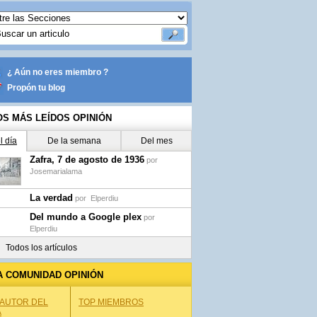
¿ Aún no eres miembro ?
Propón tu blog
OS MÁS LEÍDOS OPINIÓN
l día
De la semana
Del mes
Zafra, 7 de agosto de 1936
por
Josemarialama
La verdad
por
Elperdiu
Del mundo a Google plex
por
Elperdiu
Todos los artículos
A COMUNIDAD OPINIÓN
 AUTOR DEL
TOP MIEMBROS
A