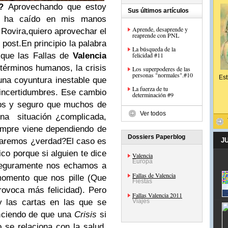
s?
Aprovechando que estoy
Sus últimos artículos
ue ha caído en mis manos
Aprende, desaprende y
 Rovira,
quiero aprovechar el
reaprende con PNL
 post.
En principio la palabra
La búsqueda de la
que las Fallas de
Valencia
felicidad #11
términos humanos, la crisis
Los superpoderes de las
personas "normales".#10
Est
una coyuntura inestable que
La fuerza de tu
incertidumbres. Ese cambio
determinación #9
vos y seguro que muchos de
Ver todos
na situación ¿complicada,
siempre viene dependiendo de
Dossiers Paperblog
mparemos ¿verdad?
El caso es
J
ico porque si alguien te dice
Valencia
Europa
seguramente nos echamos a
Fallas de Valencia
 momento que nos pille (Que
Fiestas
rovoca más felicidad). Pero
Fallas Valencia 2011
y las cartas en las que se
Viajes
enciendo de que una
Crisis
si
o se relaciona con la salud,