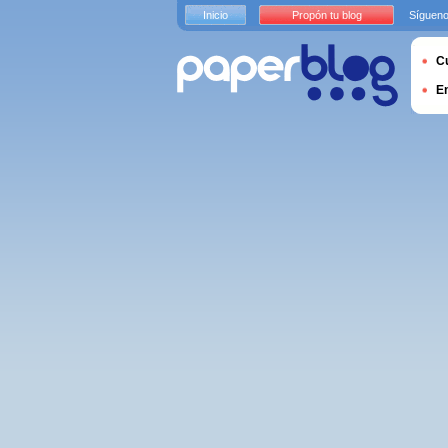
Inicio
Propón tu blog
Sígueno
Cu
E