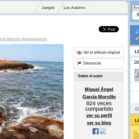
Juegos
Los Autores
cía Morcillo
@alienaragorn
L
Ver el artículo original
De
Denunciar
Sobre el autor
Miguel Ángel
García Morcillo
824
veces
compartido
ver su perfil
L
ver su blog
EL
DÍ