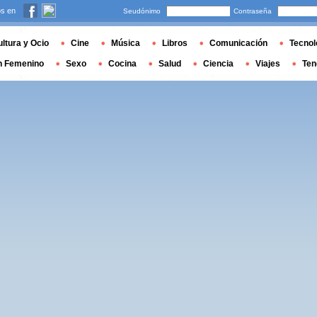
s en
Seudónimo
Contraseña
ltura y Ocio
Cine
Música
Libros
Comunicación
Tecnol
n Femenino
Sexo
Cocina
Salud
Ciencia
Viajes
Ten