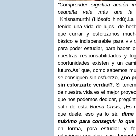
“Comprender significa acción i
pequeña vale más que la i
Khisnamurthi (filósofo hindú).
La 
tenido una vida de lujos, de hec
que currar y esforzarnos much
básico e indispensable para vivir
para poder estudiar, para hacer l
nuestras responsabilidades y lo
oportunidades existen y un cam
futuro.
Así que, como sabemos muy
se consiguen sin esfuerzo,
¿no pe
sin esforzarte verdad?.
Si tenem
de nuestra vida es el mejor proyec
que nos podemos dedicar, pregúnt
salir de esta
Buena Crisis
, ¡Es 
que duele, eso ya lo sé,
dime 
máximo para conseguir lo que
en forma, para estudiar y fo
relaciones sociales, para foment