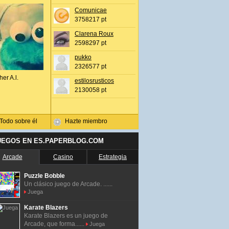
Comunicae
3758217 pt
Clarena Roux
2598297 pt
pukko
2326577 pt
her A.l.
estilosrusticos
2130058 pt
Todo sobre él
Hazte miembro
UEGOS EN ES.PAPERBLOG.COM
Arcade
Casino
Estrategia
Puzzle Bobble
Un clásico juego de Arcade. ......
Juega
Karate Blazers
Karate Blazers es un juego de
Arcade, que forma......
Juega