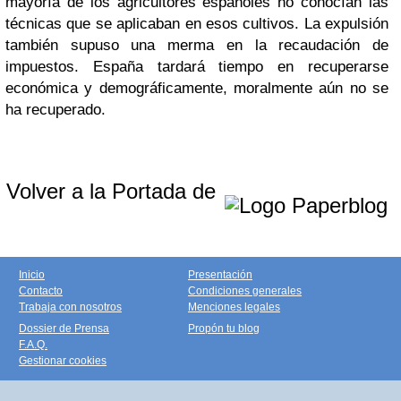
mayoría de los agricultores españoles no conocían las
técnicas que se aplicaban en esos cultivos. La expulsión
también supuso una merma en la recaudación de
impuestos. España tardará tiempo en recuperarse
económica y demográficamente, moralmente aún no se
ha recuperado.
Volver a la Portada de
Inicio
Presentación
Contacto
Condiciones generales
Trabaja con nosotros
Menciones legales
Dossier de Prensa
Propón tu blog
F.A.Q.
Gestionar cookies