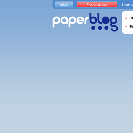
Inicio
Propón tu blog
Sígueno
Cu
E