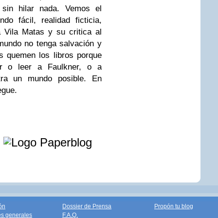
, sin hilar nada. Vemos el
 fácil, realidad ficticia,
 Vila Matas y su critica al
o mundo no tenga salvación y
s quemen los libros porque
 o leer a Faulkner, o a
ra un mundo posible. En
egue.
e
ón
Dossier de Prensa
Propón tu blog
s generales
F.A.Q.