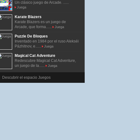
Un clásico juego de Arcade. ......
Juega
Karate Blazers
Karate Blazers es un juego de
Arcade, que forma......
Juega
Puzzle De Bloques
Inventado en 1984 por el ruso Alekséi
Pázhitnov, e......
Juega
Magical Cat Adventure
Redescubre Magical Cat Adventure,
un juego de la......
Juega
Descubrir el espacio Juegos