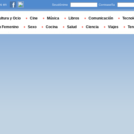
s en
Seudónimo
Contraseña
ltura y Ocio
Cine
Música
Libros
Comunicación
Tecnol
n Femenino
Sexo
Cocina
Salud
Ciencia
Viajes
Ten