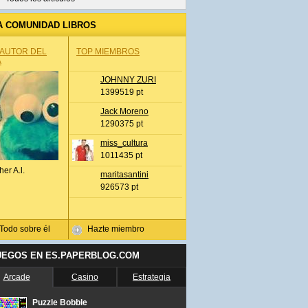
A COMUNIDAD LIBROS
 AUTOR DEL
TOP MIEMBROS
A
JOHNNY ZURI
1399519 pt
Jack Moreno
1290375 pt
miss_cultura
1011435 pt
her A.l.
maritasantini
926573 pt
Todo sobre él
Hazte miembro
UEGOS EN ES.PAPERBLOG.COM
Arcade
Casino
Estrategia
Puzzle Bobble