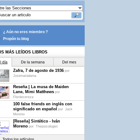
¿ Aún no eres miembro ?
Propón tu blog
OS MÁS LEÍDOS LIBROS
l día
De la semana
Del mes
Zafra, 7 de agosto de 1936
por
Josemarialama
Reseña | La musa de Maiden
Lane, Mimi Matthews
por
Flordecereza
100 false friends en inglés con
significado en español
por
Jack
Moreno
[Reseña] Sintético - Iván
Moreno
por
Thepsicologist
Todos los artículos