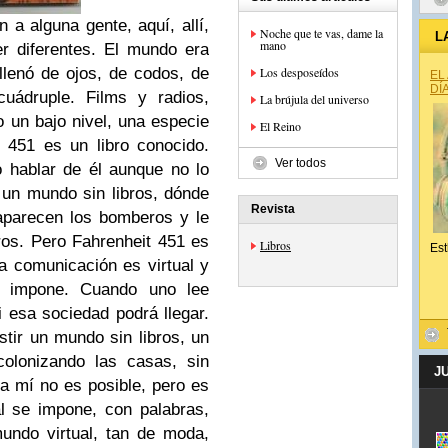
n a alguna gente, aquí, allí,
Noche que te vas, dame la
L
mano
er diferentes. El mundo era
llenó de ojos, de codos, de
Los desposeídos
EL
DÍ
cuádruple. Films y radios,
La brújula del universo
do un bajo nivel, una especie
El Reino
t 451 es un libro conocido.
Ver todos
 hablar de él aunque no lo
 un mundo sin libros, dónde
Revista
aparecen los bomberos y le
ros. Pero Fahrenheit 451 es
Libros
Est
 comunicación es virtual y
e impone. Cuando uno lee
i esa sociedad podrá llegar.
stir un mundo sin libros, un
olonizando las casas, sin
J
ra mí no es posible, pero es
al se impone, con palabras,
undo virtual, tan de moda,