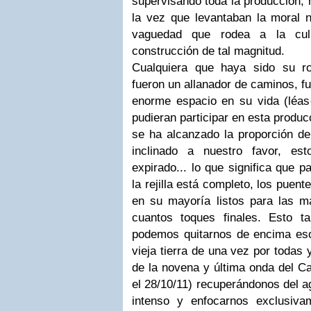
supervisando toda la producción, 
la vez que levantaban la moral n
vaguedad que rodea a la cul
construcción de tal magnitud.
Cualquiera que haya sido su r
fueron un allanador de caminos, f
enorme espacio en su vida (léase
pudieran participar en esta produ
se ha alcanzado la proporción de
inclinado a nuestro favor, es
expirado... lo que significa que p
la rejilla está completo, los puen
en su mayoría listos para las 
cuantos toques finales. Esto t
podemos quitarnos de encima eso
vieja tierra de una vez por todas
de la novena y última onda del C
el 28/10/11) recuperándonos del a
intenso y enfocarnos exclusiva