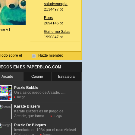
saludyenergia
2134497 pt
Roos
2094145 pt
her A.l.
Guillermo Salas
1990847 pt
Todo sobre él
Hazte miembro
UEGOS EN ES.PAPERBLOG.COM
Arcade
Casino
Estrategia
Puzzle Bobble
Un clásico juego de Arcade. ......
Juega
Karate Blazers
Karate Blazers es un juego de
Arcade, que forma......
Juega
Puzzle De Bloques
Inventado en 1984 por el ruso Alekséi
Pázhitnov, e......
Juega