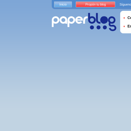
Inicio
Propón tu blog
Sígueno
Cu
E