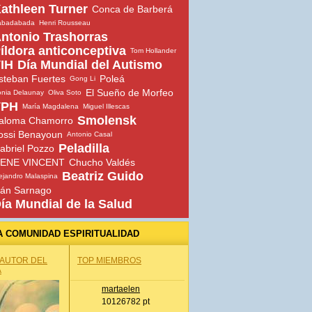
athleen Turner
Conca de Barberá
abadabada
Henri Rousseau
ntonio Trashorras
íldora anticonceptiva
Tom Hollander
IH
Día Mundial del Autismo
steban Fuertes
Poleá
Gong Li
El Sueño de Morfeo
nia Delaunay
Oliva Soto
VPH
María Magdalena
Miguel Illescas
Smolensk
aloma Chamorro
ossi Benayoun
Antonio Casal
Peladilla
abriel Pozzo
ENE VINCENT
Chucho Valdés
Beatriz Guido
ejandro Malaspina
ván Sarnago
ía Mundial de la Salud
A COMUNIDAD ESPIRITUALIDAD
 AUTOR DEL
TOP MIEMBROS
A
martaelen
10126782 pt