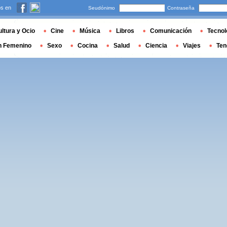
s en
Seudónimo
Contraseña
ltura y Ocio
Cine
Música
Libros
Comunicación
Tecnol
n Femenino
Sexo
Cocina
Salud
Ciencia
Viajes
Ten