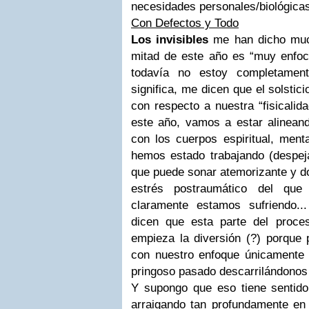
necesidades personales/biológica
Con Defectos y Todo
Los invisibles
me han dicho muc
mitad de este año es “muy enfoca
todavía no estoy completamen
significa, me dicen que el solstici
con respecto a nuestra “fisicalid
este año, vamos a estar alineand
con los cuerpos espiritual, ment
hemos estado trabajando (despeja
que puede sonar atemorizante y dol
estrés postraumático del que
claramente estamos sufriendo..
dicen que esta parte del proc
empieza la diversión (?) porque
con nuestro enfoque únicamente e
pringoso pasado descarrilándonos
Y supongo que eso tiene sentid
arraigando tan profundamente en