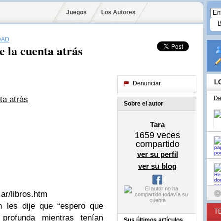
Juegos
Los Autores
DAD
e la cuenta atrás
L
Denunciar
ta atrás
De
Sobre el autor
Tara
1659
veces
compartido
ver su perfil
ver su blog
ar/libros.htm
n les dije que “espero que
T
profunda mientras tenían
Sus últimos artículos