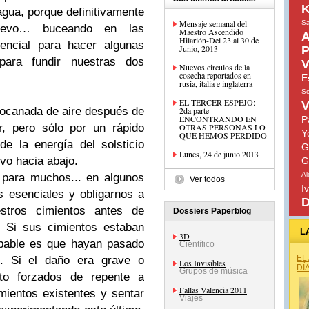
K
agua, porque definitivamente
Mensaje semanal del
S
uevo… buceando en las
Maestro Ascendido
A
Hilarión-Del 23 al 30 de
encial para hacer algunas
Junio, 2013
P
 para fundir nuestras dos
V
Nuevos circulos de la
cosecha reportados en
E
rusia, italia e inglaterra
So
EL TERCER ESPEJO:
bocanada de aire después de
2da parte
ENCONTRANDO EN
P
r, pero sólo por un rápido
OTRAS PERSONAS LO
Y
QUE HEMOS PERDIDO
e la energía del solsticio
G
Lunes, 24 de junio 2013
vo hacia abajo.
G
Al
e para muchos... en algunos
Ver todos
I
 esenciales y obligarnos a
D
stros cimientos antes de
Dossiers Paperblog
. Si sus cimientos estaban
L
3D
obable es que hayan pasado
Científico
EL
s. Si el daño era grave o
Los Invisibles
DÍ
Grupos de música
sto forzados de repente a
Fallas Valencia 2011
mientos existentes y sentar
Viajes