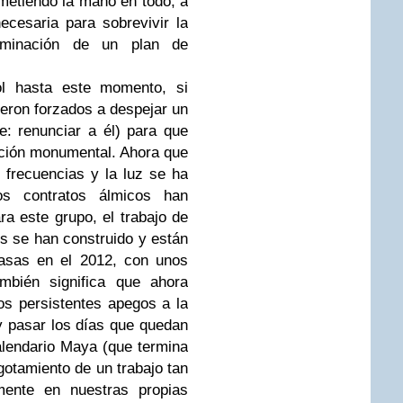
metiendo la mano en todo, a
ecesaria para sobrevivir la
minación de un plan de
ol hasta este momento, si
ueron forzados a despejar un
: renunciar a él) para que
cción monumental. Ahora que
 frecuencias y la luz se ha
tos contratos álmicos han
ara este grupo, el trabajo de
tes se han construido y están
masas en el 2012, con unos
ambién significa que ahora
s persistentes apegos a la
 y pasar los días que quedan
alendario Maya (que termina
gotamiento de un trabajo tan
mente en nuestras propias