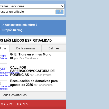
¿ Aún no eres miembro ?
Propón tu blog
OS MÁS LEÍDOS ESPIRITUALIDAD
l día
De la semana
Del mes
🐯 El Tigre en el mes Mono
🙉
por
Eva Eva Galera
CALL FOR
PAPERS/CONVOCATORIA DE
PONENCIAS
por
Josep Pradas
Recaudación de donativos para
agosto de 2026
por
Chocobuda
Todos los artículos
EMAS POPULARES