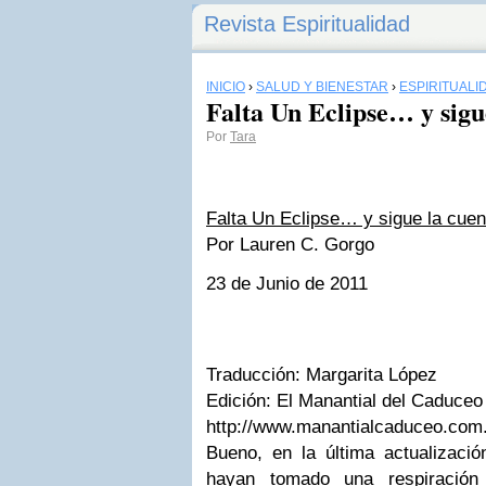
Revista Espiritualidad
INICIO
›
SALUD Y BIENESTAR
›
ESPIRITUALI
Falta Un Eclipse… y sigu
Por
Tara
Falta Un Eclipse… y sigue la cuen
Por Lauren C. Gorgo
23 de Junio de 2011
Traducción: Margarita López
Edición: El Manantial del Caduceo
http://www.manantialcaduceo.com.
Bueno, en la última actualizació
hayan tomado una respiración 