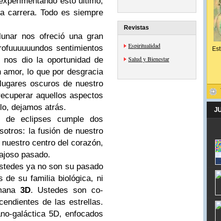
experimentando esto último,
a carrera. Todo es siempre
Revistas
lunar nos ofreció una gran
Espiritualidad
profuuuuuundos sentimientos
Est
Salud y Bienestar
e nos dio la oportunidad de
 amor, lo que por desgracia
s lugares oscuros de nuestro
recuperar aquellos aspectos
lo, dejamos atrás.
J
e de eclipses cumple dos
sotros: la fusión de nuestro
e nuestro centro del corazón,
ajoso pasado.
Ustedes ya no son su pasado
de su familia biológica, ni
umana
3D
. Ustedes son co-
cendientes de las estrellas.
no-galáctica 5D, enfocados