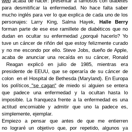
web
acaba de hacer: presentar a famosos con diabetes
para desmitificar la enfermedad. No hace falta saber
mucho inglés para ver lo que explica de cada uno de los
personajes: Larry King, Salma Hayek,
Halle Berry
forman parte de ese ese ramillete de diabéticos que no
dudan en ocultar su enfermedad ¿porqué hacerlo? Yo
tuve un cáncer de riñón del que estoy felizmente curado
y no me escondo por ello. Steve Jobs, dueño de Apple,
acaba de anunciar una recaída en su cáncer, Ronald
Reagan explicó en julio de 1985, mientras era
presidente de EEUU, que se operaría de su cáncer de
colon en el Hospital de Bethesda (Maryland). En Europa
los políticos
"se cagan"
de miedo si alguien se entera
que padece una enfermedad y la ocultan hasta lo
imposible. La franqueza frente a la enfermedad es una
actitud encomiable y admitir que uno la padece es,
simplemente, ejemplar.
Empiezo a pensar que antes de que me entierren
no lograré un objetivo que, por repetido, algunos ya