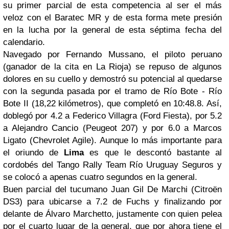
su primer parcial de esta competencia al ser el más
veloz con el Baratec MR y de esta forma mete presión
en la lucha por la general de esta séptima fecha del
calendario.
Navegado por Fernando Mussano, el piloto peruano
(ganador de la cita en La Rioja) se repuso de algunos
dolores en su cuello y demostró su potencial al quedarse
con la segunda pasada por el tramo de Río Bote - Río
Bote II (18,22 kilómetros), que completó en 10:48.8. Así,
doblegó por 4.2 a Federico Villagra (Ford Fiesta), por 5.2
a Alejandro Cancio (Peugeot 207) y por 6.0 a Marcos
Ligato (Chevrolet Agile). Aunque lo más importante para
el oriundo de
Lima
es que le descontó bastante al
cordobés del Tango Rally Team Río Uruguay Seguros y
se colocó a apenas cuatro segundos en la general.
Buen parcial del tucumano Juan Gil De Marchi (Citroën
DS3) para ubicarse a 7.2 de Fuchs y finalizando por
delante de Álvaro Marchetto, justamente con quien pelea
por el cuarto lugar de la general, que por ahora tiene el