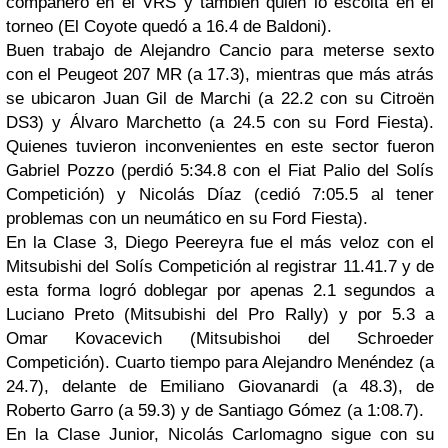
compañero en el VRS y también quien lo escolta en el
torneo (El Coyote quedó a 16.4 de Baldoni).
Buen trabajo de Alejandro Cancio para meterse sexto
con el Peugeot 207 MR (a 17.3), mientras que más atrás
se ubicaron Juan Gil de Marchi (a 22.2 con su Citroën
DS3) y Álvaro Marchetto (a 24.5 con su Ford Fiesta).
Quienes tuvieron inconvenientes en este sector fueron
Gabriel Pozzo (perdió 5:34.8 con el Fiat Palio del Solís
Competición) y Nicolás Díaz (cedió 7:05.5 al tener
problemas con un neumático en su Ford Fiesta).
En la Clase 3, Diego Peereyra fue el más veloz con el
Mitsubishi del Solís Competición al registrar 11.41.7 y de
esta forma logró doblegar por apenas 2.1 segundos a
Luciano Preto (Mitsubishi del Pro Rally) y por 5.3 a
Omar Kovacevich (Mitsubishoi del Schroeder
Competición). Cuarto tiempo para Alejandro Menéndez (a
24.7), delante de Emiliano Giovanardi (a 48.3), de
Roberto Garro (a 59.3) y de Santiago Gómez (a 1:08.7).
En la Clase Junior, Nicolás Carlomagno sigue con su