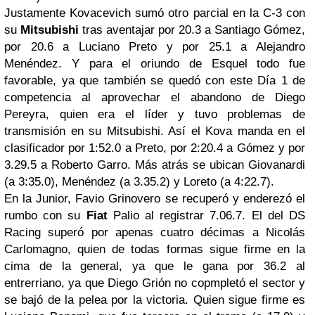
Justamente Kovacevich sumó otro parcial en la C-3 con
su
Mitsubishi
tras aventajar por 20.3 a Santiago Gómez,
por 20.6 a Luciano Preto y por 25.1 a Alejandro
Menéndez. Y para el oriundo de Esquel todo fue
favorable, ya que también se quedó con este Día 1 de
competencia al aprovechar el abandono de Diego
Pereyra, quien era el líder y tuvo problemas de
transmisión en su Mitsubishi. Así el Kova manda en el
clasificador por 1:52.0 a Preto, por 2:20.4 a Gómez y por
3.29.5 a Roberto Garro. Más atrás se ubican Giovanardi
(a 3:35.0), Menéndez (a 3.35.2) y Loreto (a 4:22.7).
En la Junior, Favio Grinovero se recuperó y enderezó el
rumbo con su
Fiat
Palio al registrar 7.06.7. El del DS
Racing superó por apenas cuatro décimas a Nicolás
Carlomagno, quien de todas formas sigue firme en la
cima de la general, ya que le gana por 36.2 al
entrerriano, ya que Diego Grión no copmpletó el sector y
se bajó de la pelea por la victoria. Quien sigue firme es