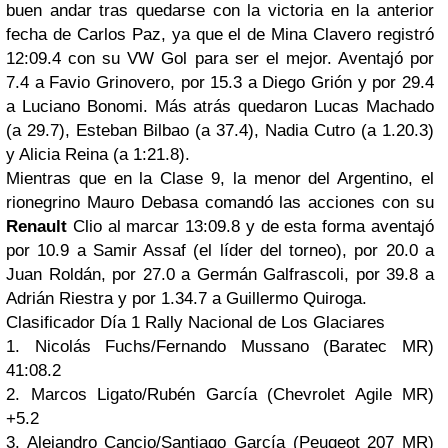
buen andar tras quedarse con la victoria en la anterior
fecha de Carlos Paz, ya que el de Mina Clavero registró
12:09.4 con su VW Gol para ser el mejor. Aventajó por
7.4 a Favio Grinovero, por 15.3 a Diego Grión y por 29.4
a Luciano Bonomi. Más atrás quedaron Lucas Machado
(a 29.7), Esteban Bilbao (a 37.4), Nadia Cutro (a 1.20.3)
y Alicia Reina (a 1:21.8).
Mientras que en la Clase 9, la menor del Argentino, el
rionegrino Mauro Debasa comandó las acciones con su
Renault
Clio al marcar 13:09.8 y de esta forma aventajó
por 10.9 a Samir Assaf (el líder del torneo), por 20.0 a
Juan Roldán, por 27.0 a Germán Galfrascoli, por 39.8 a
Adrián Riestra y por 1.34.7 a Guillermo Quiroga.
Clasificador Día 1 Rally Nacional de Los Glaciares
1. Nicolás Fuchs/Fernando Mussano (Baratec MR)
41:08.2
2. Marcos Ligato/Rubén García (Chevrolet Agile MR)
+5.2
3. Alejandro Cancio/Santiago García (Peugeot 207 MR)