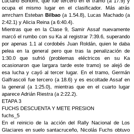
Luciano Bonomi, que fue tercero en el tramo (a 17.9) y
ocupa el mismo lugar en el clasificador. Más atrás
amrcharn Esteban
Bilbao
(a 1.54.8), Lucas Machado (a
2:42.1) y Alicia Reina (a 6:40.4).
Mientras que en la Clase 9, Samir Assaf nuevamente
marcó el rumbo con su Ka al registrar 7:39.6, superando
por apenas 1.1 al cordobés Juan Roldán, quien le daba
pelea en la general pero que tras la penalización de
1:30.0 que sufrió (problemas eléctricos en su Ka
ocasionaron que largara tarde este tramo) se alejó de
esa lucha y cayó al tercer lugar. En el tramo, Germán
Galfrascoli fue tercero (a 18.6) y es escoltade Assaf en
la general (a 1:25.0), mientras que en el cuarto lugar
aparece Adrián Riestra (a 2:22.2).
ETAPA 3
FUCHS DESCUENTA Y METE PRESION
fuchs_5
En el reinicio de la acción del Rally Nacional de Los
Glaciares en suelo santacruceño, Nicolás Fuchs obtuvo