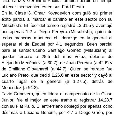
Nico Díaz y Gerónimo Padilla también perdieron tiempo
al tener inconvenientes en sus Ford Fiesta.
En la Clase 3, Omar Kovacevich consiguió su primer
éxito parcial al marcar el camino en este sector con su
Mitsubishi. El líder del torneo registró 13:31.5 y aventajó
por apenas 1.2 a Diego Pereyra (Mitsubishi), quien de
todas maneras mantiene el liderazgo en la general al
superar al de Esquel por 4.1 segundos. Buen parcial
para el santacruceño Santiago Gómez (Mitsubishi) al
quedar tercero a 28.5 del más veloz, delante de
Alejandro Menéndez (a 30.7), de Juan Pereyra (a 42.6) y
de Emiliano Giovanardi (a 44.7). Quien se retrasó fue
Luciano Preto, que cedió 1.26.6 en este sector y cayó al
cuarto lugar de la general (a 1:27.5), detrás de
Menéndez (a 54.2).
Favio Grinovero, quien lidera el campeonato de la Clase
Junior, fue el mejor en este tramo al registrar 14.28.7
con su Fiat Palio. El entrerriano doblegó por apenas ocho
décimas a Luciano Bonomi, por 4.7 a Diego Grión, por