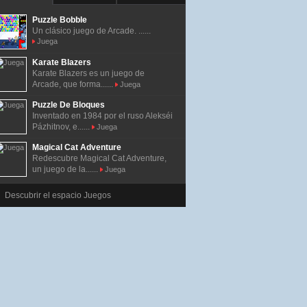
Puzzle Bobble
Un clásico juego de Arcade. ......
Juega
Karate Blazers
Karate Blazers es un juego de
Arcade, que forma......
Juega
Puzzle De Bloques
Inventado en 1984 por el ruso Alekséi
Pázhitnov, e......
Juega
Magical Cat Adventure
Redescubre Magical Cat Adventure,
un juego de la......
Juega
Descubrir el espacio Juegos