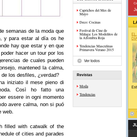
Cr
J
Caprichos del Mes de
Mayo
Deco: Cocinas
L
Festival de Cine de
 de semanas de la moda que
Málaga: Los Modelitos de
EL
la Alfombra Roja
 y para estar al día os he
DÍ
onde hay que estar y en que
Tendencias Masculinas
Primavera Verano 2015
 poder hacer un tour por los
ugerencias de cuales pueden
Ver todos
onsejo, mantened la calma,
 de los desfiles, ¿verdad?
Revistas
a iniziato il mese pieno di
Moda
Est
 moda. Così ho fatto una
Tendencias
te per essere in ogni momento
ndo avere calma, non si puó
e web.
J
filled with catwalk of the
edule of cities and parades