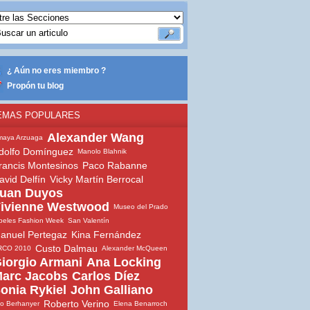
¿ Aún no eres miembro ?
Propón tu blog
EMAS POPULARES
Alexander Wang
maya Arzuaga
dolfo Domínguez
Manolo Blahnik
rancis Montesinos
Paco Rabanne
avid Delfín
Vicky Martín Berrocal
uan Duyos
ivienne Westwood
Museo del Prado
beles Fashion Week
San Valentín
anuel Pertegaz
Kina Fernández
Custo Dalmau
RCO 2010
Alexander McQueen
iorgio Armani
Ana Locking
arc Jacobs
Carlos Díez
onia Rykiel
John Galliano
Roberto Verino
io Berhanyer
Elena Benarroch