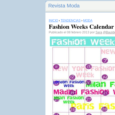
Revista Moda
INICIO
›
TENDENCIAS
›
MODA
Fashion Weeks Calendar
Publicado el 08 febrero 2013 por
Sara
@Baulde