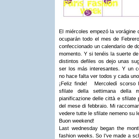
El miércoles empezó la vorágine
ocuparán todo el mes de Febrero,
confeccionado un calendario de d
momento. Y si tenéis la suerte de
distintos defiles os dejo unas s
ser los más interesantes. Y un c
no hace falta ver todos y cada uno
¡Feliz finde!
Mercoledì scorso h
sfilate della settimana della
pianificazione delle città e sfila
del mese di febbraio. Mi raccoma
vedere tutte le sfilate nemeno su l
Buon weekend!
Last wednesday began the month 
fashion weeks. So I've made a sch