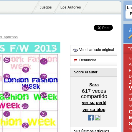
Juegos
Los Autores
Caprichos
T
Ver el artículo original
A
Denunciar
A
F
Sobre el autor
D
J
Sara
V
617
veces
Ci
compartido
M
ver su perfil
A
ver su blog
G
M
S
El
Sus últimos artículos