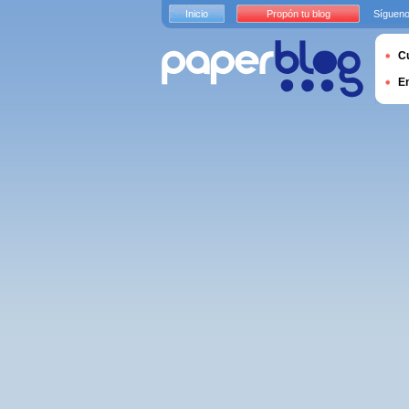
Inicio
Propón tu blog
Sígueno
Cu
E