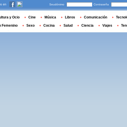
s en
Seudónimo
Contraseña
ltura y Ocio
Cine
Música
Libros
Comunicación
Tecnol
n Femenino
Sexo
Cocina
Salud
Ciencia
Viajes
Ten