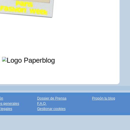
e
ón
Dossier de Prensa
Propón tu blog
s generales
F.A.Q.
legales
Gestionar cookies