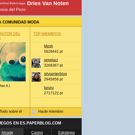
Dries Van Noten
istóbal Balenciaga
esús del Pozo
A COMUNIDAD MODA
 AUTOR DEL
TOP MIEMBROS
A
Mesh
5629441 pt
sepelaci
3268367 pt
silviainterblog
2945856 pt
her A.l.
tururu
2717122 pt
Todo sobre él
Hazte miembro
UEGOS EN ES.PAPERBLOG.COM
Arcade
Casino
Estrategia