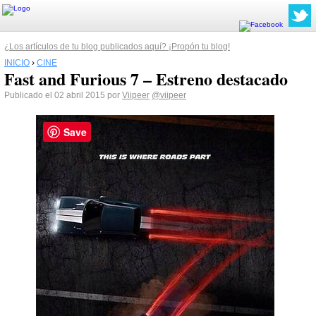
¿Los artículos de tu blog publicados aquí? ¡Propón tu blog!
INICIO
›
CINE
Fast and Furious 7 – Estreno destacado
Publicado el 02 abril 2015 por
Viipeer
@viipeer
Save