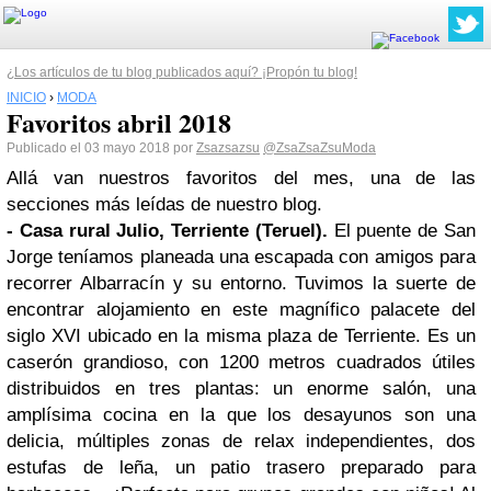
¿Los artículos de tu blog publicados aquí? ¡Propón tu blog!
INICIO
›
MODA
Favoritos abril 2018
Publicado el 03 mayo 2018 por
Zsazsazsu
@ZsaZsaZsuModa
Allá van nuestros favoritos del mes, una de las
secciones más leídas de nuestro blog.
- Casa rural Julio, Terriente (Teruel).
El puente de San
Jorge teníamos planeada una escapada con amigos para
recorrer Albarracín y su entorno. Tuvimos la suerte de
encontrar alojamiento en este magnífico palacete del
siglo XVI ubicado en la misma plaza de Terriente. Es un
caserón grandioso, con 1200 metros cuadrados útiles
distribuidos en tres plantas: un enorme salón, una
amplísima cocina en la que los desayunos son una
delicia, múltiples zonas de relax independientes, dos
estufas de leña, un patio trasero preparado para