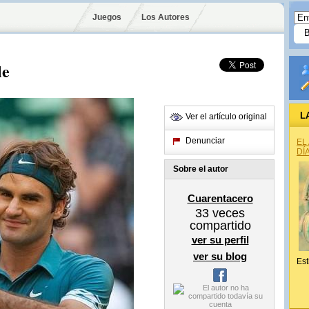
Juegos
Los Autores
le
L
Ver el artículo original
Denunciar
EL
DÍ
Sobre el autor
Cuarentacero
33
veces
compartido
ver su perfil
ver su blog
Est