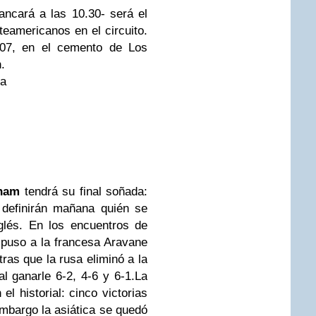
ncará a las 10.30- será el
eamericanos en el circuito.
007, en el cemento de Los
.
na
ham
tendrá su final soñada:
 definirán mañana quién se
nglés. En los encuentros de
mpuso a la francesa Aravane
tras que la rusa eliminó a la
l ganarle 6-2, 4-6 y 6-1.La
el historial: cinco victorias
embargo la asiática se quedó