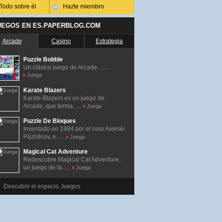
Todo sobre él
Hazte miembro
UEGOS EN ES.PAPERBLOG.COM
Arcade
Casino
Estrategia
Puzzle Bobble
Un clásico juego de Arcade. ......
Juega
Karate Blazers
Karate Blazers es un juego de
Arcade, que forma......
Juega
Puzzle De Bloques
Inventado en 1984 por el ruso Alekséi
Pázhitnov, e......
Juega
Magical Cat Adventure
Redescubre Magical Cat Adventure,
un juego de la......
Juega
Descubrir el espacio Juegos