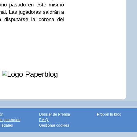
l año pasado en este mismo
inal. Las jugadoras saldrán a
 disputarse la corona del
e
ón
Dossier de Prensa
Propón tu blog
s generales
F.A.Q.
legales
Gestionar cookies