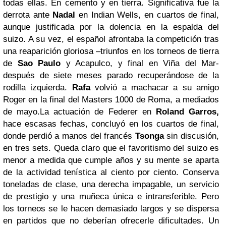
todas ellas. En cemento y en tierra. Significativa fue la
derrota ante
Nadal
en Indian Wells, en cuartos de final,
aunque justificada por la dolencia en la espalda del
suizo. A su vez, el español afrontaba la competición tras
una reaparición gloriosa –triunfos en los torneos de tierra
de
Sao Paulo
y Acapulco, y final en Viña del Mar-
después de siete meses parado recuperándose de la
rodilla izquierda.
Rafa
volvió a machacar a su amigo
Roger en la final del Masters 1000 de Roma, a mediados
de mayo.La actuación de Federer en
Roland Garros,
hace escasas fechas, concluyó en los cuartos de final,
donde perdió a manos del francés
Tsonga
sin discusión,
en tres sets. Queda claro que el favoritismo del suizo es
menor a medida que cumple años y su mente se aparta
de la actividad tenística al ciento por ciento. Conserva
toneladas de clase, una derecha impagable, un servicio
de prestigio y una muñeca única e intransferible. Pero
los torneos se le hacen demasiado largos y se dispersa
en partidos que no deberían ofrecerle dificultades. Un