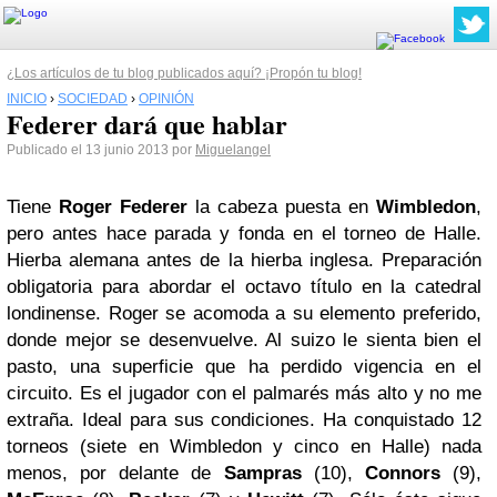
¿Los artículos de tu blog publicados aquí? ¡Propón tu blog!
INICIO
›
SOCIEDAD
›
OPINIÓN
Federer dará que hablar
Publicado el 13 junio 2013 por
Miguelangel
Tiene
Roger Federer
la cabeza puesta en
Wimbledon
,
pero antes hace parada y fonda en el torneo de Halle.
Hierba alemana antes de la hierba inglesa. Preparación
obligatoria para abordar el octavo título en la catedral
londinense. Roger se acomoda a su elemento preferido,
donde mejor se desenvuelve. Al suizo le sienta bien el
pasto, una superficie que ha perdido vigencia en el
circuito. Es el jugador con el palmarés más alto y no me
extraña. Ideal para sus condiciones. Ha conquistado 12
torneos (siete en Wimbledon y cinco en Halle) nada
menos, por delante de
Sampras
(10),
Connors
(9),