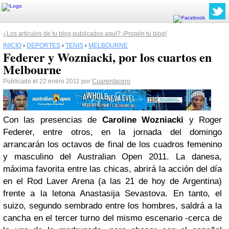
¿Los artículos de tu blog publicados aquí? ¡Propón tu blog!
INICIO
›
DEPORTES
›
TENIS
›
MELBOURNE
Federer y Wozniacki, por los cuartos en
Melbourne
Publicado el 22 enero 2011 por
Cuarentacero
Con las presencias de
Caroline Wozniacki
y Roger
Federer, entre otros, en la jornada del domingo
arrancarán los octavos de final de los cuadros femenino
y masculino del Australian Open 2011. La danesa,
máxima favorita entre las chicas, abrirá la acción del día
en el Rod Laver Arena (a las 21 de hoy de Argentina)
frente a la letona Anastasija Sevastova. En tanto, el
suizo, segundo sembrado entre los hombres, saldrá a la
cancha en el tercer turno del mismo escenario -cerca de