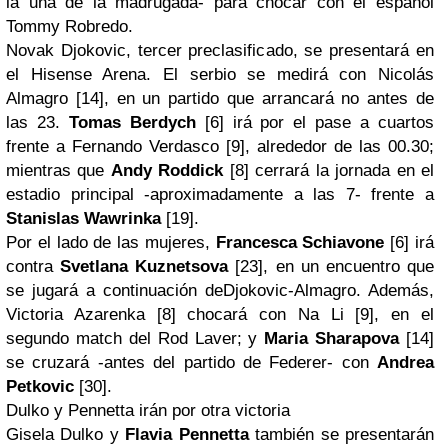
la una de la madrugada- para chocar con el español
Tommy Robredo.
Novak Djokovic, tercer preclasificado, se presentará en
el Hisense Arena. El serbio se medirá con Nicolás
Almagro [14], en un partido que arrancará no antes de
las 23.
Tomas Berdych
[6] irá por el pase a cuartos
frente a Fernando Verdasco [9], alrededor de las 00.30;
mientras que
Andy Roddick
[8] cerrará la jornada en el
estadio principal -aproximadamente a las 7- frente a
Stanislas Wawrinka
[19].
Por el lado de las mujeres,
Francesca Schiavone
[6] irá
contra
Svetlana Kuznetsova
[23], en un encuentro que
se jugará a continuación deDjokovic-Almagro
.
Además,
Victoria Azarenka [8] chocará con Na Li [9], en el
segundo
match
del Rod Laver; y
Maria Sharapova
[14]
se cruzará -antes del partido de Federer- con
Andrea
Petkovic
[30].
Dulko y Pennetta irán por otra victoria
Gisela Dulko y
Flavia Pennetta
también se presentarán