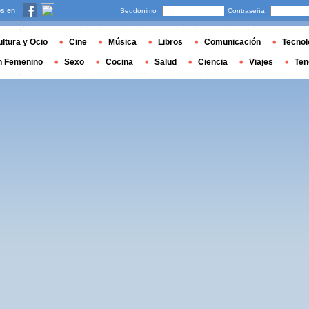
s en
Seudónimo
Contraseña
ltura y Ocio
Cine
Música
Libros
Comunicación
Tecnol
n Femenino
Sexo
Cocina
Salud
Ciencia
Viajes
Ten