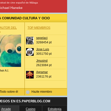
stival de cine español de Málaga
ichael Haneke
A COMUNIDAD CULTURA Y OCIO
 AUTOR DEL
TOP MIEMBROS
A
sepelaci
3268454 pt
Jose Luis
3051750 pt
Jmusind
2623084 pt
her A.l.
Agramar
2361176 pt
Todo sobre él
Hazte miembro
UEGOS EN ES.PAPERBLOG.COM
Arcade
Casino
Estrategia