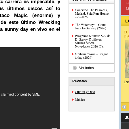
u carrera es impecable, y
Fe
s últimos discos así lo
M
Concierto The Peawees,
Madrid, Sala Fun House,
staco Magic (enorme) y
2-8-2026.
L
de este último Wrecking
The Waterboys - Come
back to Galway (2026)
a sunny day en vivo en el
EL
Programa Número 529 de
DÍ
Dj Savoy Truffle en
Música Sideral.
Novedades 2026 (7).
Graham Coxon - Forgot
today (2026)
Ver todos
Revistas
Est
Cultura y Ocio
Música
J