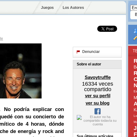
Juegos
Los Autores
le
T
Denunciar
R
Sobre el autor
B
R
Savoytruffle
C
16334
veces
N
compartido
Es
ver su perfil
M
ver su blog
A
 No podría explicar con
K
quedé con su concierto de
Lo
Mu
 mítico de 4 horas, dónde
J
oche de energía y rock and
F
Sus últimos artículos