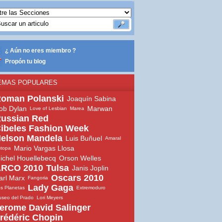
¿ Aún no eres miembro ?
Propón tu blog
EMAS POPULARES
oman Polanski
Joaquín Sabina
ob Dylan
Marwan
Love of Lesbian
Marea
ussian Red
ibeles Fashion Week
elson Mandela
Luis Buñuel
Amaral
Mario Vargas Llosa
topa
ichel Houellebecq
Orson Welles
RCO 2010
Tulsa
Janis Joplin
Oscars 2010
arl Marx
Fangoria
Lady Gaga
s Planetas
Extremoduro
seo del Prado
Lori Meyers
erome David Salinger
rédéric Chopin