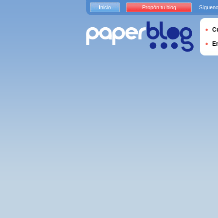
Inicio
Propón tu blog
Sígueno
Cu
E