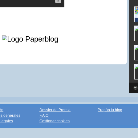
e
ón
Dossier de Prensa
Propón tu blog
s generales
F.A.Q.
legales
Gestionar cookies