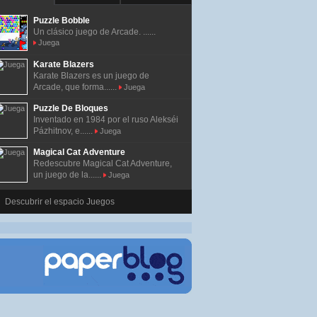
Puzzle Bobble
Un clásico juego de Arcade. ......
Juega
Karate Blazers
Karate Blazers es un juego de
Arcade, que forma......
Juega
Puzzle De Bloques
Inventado en 1984 por el ruso Alekséi
Pázhitnov, e......
Juega
Magical Cat Adventure
Redescubre Magical Cat Adventure,
un juego de la......
Juega
Descubrir el espacio Juegos