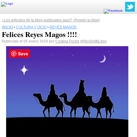
¿Los artículos de tu blog publicados aquí? ¡Propón tu blog!
INICIO
›
CULTURA Y OCIO
›
REYES MAGOS
Felices Reyes Magos !!!!
Publicado el 05 enero 2016 por
Cristina Fochs
@NoSinMiLibro
Save