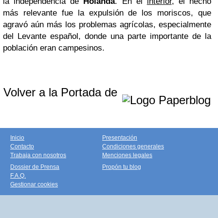
la independencia de
Holanda
. En el
interior
, el hecho
más relevante fue la expulsión de los moriscos, que
agravó aún más los problemas agrícolas, especialmente
del Levante español, donde una parte importante de la
población eran campesinos.
Volver a la Portada de
Inicio
Presentación
Contacto
Condiciones generales
Trabaja con nosotros
Menciones legales
Dossier de Prensa
Propón tu blog
F.A.Q.
Gestionar cookies