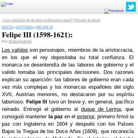
¿Los artículos de tu blog publicados aquí? ¡Propón tu blog!
INICIO
›
HISTORIA
›
FELIPE III
Felipe III (1598-1621):
Por
Rafaelrodrigo
Los validos
son personajes, miembros de la aristocracia,
en los que el rey depositaba su total confianza. El
monarca se desentendía de las labores de gobierno y el
valido tomaba las principales decisiones. Dos razones
explican su aparición: las labores de gobierno eran cada
vez más complejas y los monarcas españoles del siglo
XVII, Austrias menores, no destacaron por su espíritu
laborioso.
Felipe III
tuvo un breve y, en general, pacífico
reinado. Entregó el gobierno al
duque de Lerma
, que
consiguió mantener
la paz
en el
exterior
, primero firmó la
paz con Inglaterra en 1604 y después con los Países
Bajos la Tregua de los Doce Años (1609), que reconocía