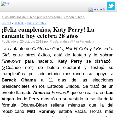
¿Los artículos de tu blog publicados aquí? ¡Propón tu blog!
INICIO
›
GENTE
›
KATY PERRY
¡Feliz cumpleaños, Katy Perry! La
cantante hoy celebra 28 años
Publicado el 25 octubre 2012 por
Plusfarandula
@PlusFarandula
La cantante de
California Gurls
,
Hot N’ Cold
y
I Kissed a
Girl
, entre otros éxitos, está de festejo y le sobran
Fireworks
para hacerlo.
Katy Perry
se disfrazó
(¿Cuándo no?) de boleta electoral y festejó su
cumpleaños por adelantado mostrando su apoyo a
Barack Obama
a 11 días de las elecciones
presidenciales en los Estados Unidos.
Se trató de un
evento llamado
America
Forward!
que se realizó en
Las
Vegas
donde Perry mostró en su vestido la casilla de la
fórmula Obama-Biden rellena mientras que la del
republicano
Mitt Romney
estaba vacía.
Horas más