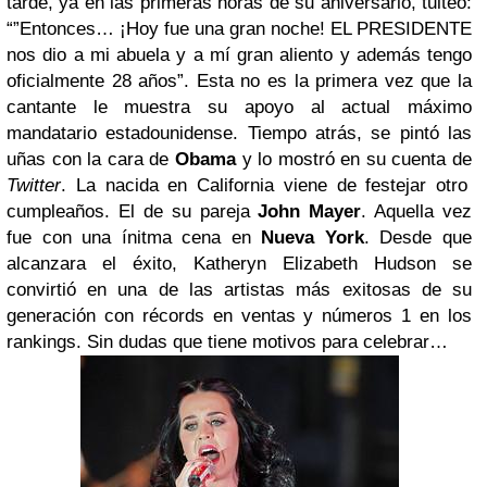
tarde, ya en las primeras horas de su aniversario, tuiteó:
“”Entonces… ¡Hoy fue una gran noche! EL PRESIDENTE
nos dio a mi abuela y a mí gran aliento y además tengo
oficialmente 28 años”. Esta no es la primera vez que la
cantante le muestra su apoyo al actual máximo
mandatario estadounidense. Tiempo atrás, se pintó las
uñas con la cara de
Obama
y lo mostró en su cuenta de
Twitter
.
La nacida en California viene de festejar otro
cumpleaños. El de su pareja
John Mayer
. Aquella vez
fue con una ínitma cena en
Nueva York
.
Desde que
alcanzara el éxito, Katheryn Elizabeth Hudson se
convirtió en una de las artistas más exitosas de su
generación con récords en ventas y números 1 en los
rankings. Sin dudas que tiene motivos para celebrar…