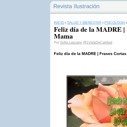
Revista Ilustración
INICIO
›
SALUD Y BIENESTAR
›
PSICOLOGÍA
Feliz día de la MADRE |
Mama
Por
Sofia Lascano
@1VidaDeCalidad
Feliz día de la MADRE | Frases Corta