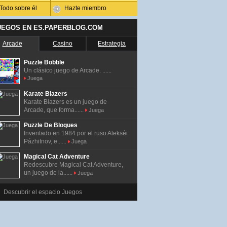
Todo sobre él
Hazte miembro
UEGOS EN ES.PAPERBLOG.COM
Arcade
Casino
Estrategia
Puzzle Bobble
Un clásico juego de Arcade. ......
Juega
Karate Blazers
Karate Blazers es un juego de
Arcade, que forma......
Juega
Puzzle De Bloques
Inventado en 1984 por el ruso Alekséi
Pázhitnov, e......
Juega
Magical Cat Adventure
Redescubre Magical Cat Adventure,
un juego de la......
Juega
Descubrir el espacio Juegos