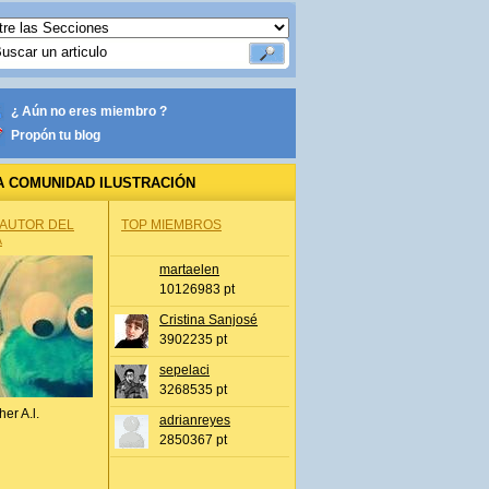
¿ Aún no eres miembro ?
Propón tu blog
A COMUNIDAD ILUSTRACIÓN
 AUTOR DEL
TOP MIEMBROS
A
martaelen
10126983 pt
Cristina Sanjosé
3902235 pt
sepelaci
3268535 pt
her A.l.
adrianreyes
2850367 pt