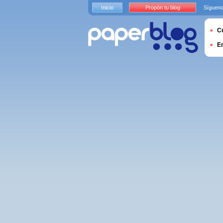
Inicio
Propón tu blog
Sígueno
Cu
E