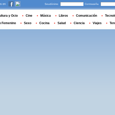
s en
Seudónimo
Contraseña
ltura y Ocio
Cine
Música
Libros
Comunicación
Tecnol
n Femenino
Sexo
Cocina
Salud
Ciencia
Viajes
Ten