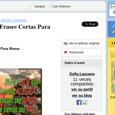
Juegos
Los Autores
›
DÍA DE LA MADRE
 Frases Cortas Para
L
Ver el artículo original
s Para Mama
Denunciar
EL
DÍ
Sobre el autor
Sofia Lascano
11
veces
compartido
ver su perfil
ver su blog
Est
Sus últimos artículos